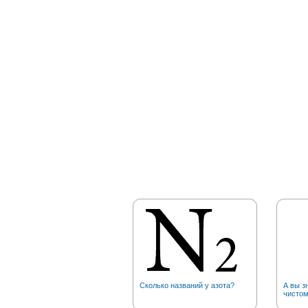
Сколько названий у азота?
А вы з
чистом