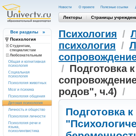
Новости
О проекте
Полезные cсылки
Лекторы
Страницы учрежден
Психология
/
Все разделы
Психология
психология
/
Л
Студентам,
cпециалистам
сопровождение
Любознательным
Общая и когнитивная
/
Подготовка к
психология
Социальная
психология
сопровождение
Психология животных
родов", ч.4)
/
Мозг и психика
Психология общения
Детская психология
Подготовка к
Личность и общество
Психология личности
"Психологич
Психология речи и
языка,
психолингвистика
беременности