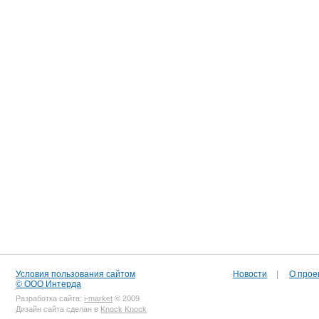
Условия пользования сайтом
Новости
|
О прое
© ООО Интерда
Разработка сайта:
i-market
© 2009
Дизайн сайта сделан в
Knock Knock