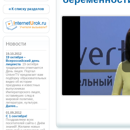
К списку разделов
Новости
19.10.2012
19 октября –
Всероссийский день
лицеиста
19 октября
традиционно отмечается
День лицея. Портал
UniverTV предлагает вам
подборку образовательных
видео об истории
праздника и известных
выпускниках
Императорского лицея,
оставивших след в
мировой политике,
литературе, культуре.
Далее...
01.09.2012
C 1 сентября!
Поздравляем всех
посетителей сайта с Днём
знаний! Желаем новых