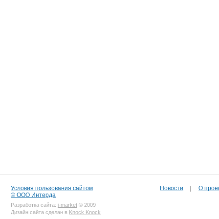
Условия пользования сайтом
Новости
|
О прое
© ООО Интерда
Разработка сайта:
i-market
© 2009
Дизайн сайта сделан в
Knock Knock