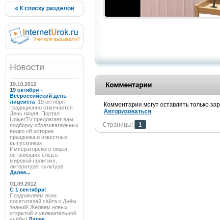
К списку разделов
Новости
19.10.2012
19 октября –
Всероссийский день
лицеиста
19 октября
Комментарии могут оставлять только за
традиционно отмечается
Авторизоваться
День лицея. Портал
UniverTV предлагает вам
Страницы:
1
подборку образовательных
видео об истории
праздника и известных
выпускниках
Императорского лицея,
оставивших след в
мировой политике,
литературе, культуре.
Далее...
01.09.2012
C 1 сентября!
Поздравляем всех
посетителей сайта с Днём
знаний! Желаем новых
открытий и увлекательной
учёбы!
Далее...