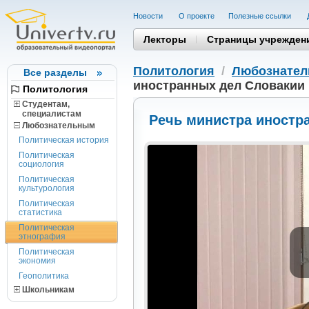
Новости
О проекте
Полезные cсылки
Лекторы
Страницы учрежден
Политология
/
Любознате
Все разделы
иностранных дел Словакии
Политология
Студентам,
cпециалистам
Речь министра иностр
Любознательным
Политическая история
Политическая
социология
Политическая
культурология
Политическая
статистика
Политическая
этнография
Политическая
экономия
Геополитика
Школьникам