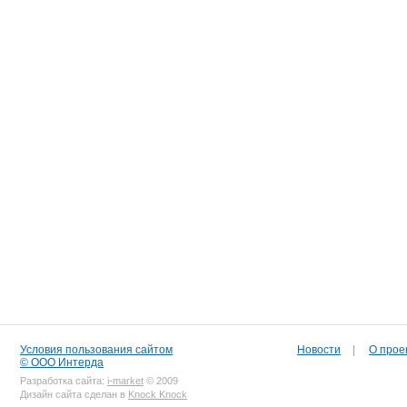
Условия пользования сайтом
Новости
|
О прое
© ООО Интерда
Разработка сайта:
i-market
© 2009
Дизайн сайта сделан в
Knock Knock