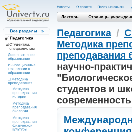
Новости
О проекте
Полезные cсылки
Лекторы
Страницы учрежден
Педагогика
/
С
Все разделы
Педагогика
Методика преп
Студентам,
cпециалистам
преподавания 
Дополнительное
образование
научно-практи
Инновационные
технологии в
образовании
"Биологическое
Методика
преподавания
студентов и шк
Методика
преподавания
истории
современность
Методика
преподавания
биологии
Международн
Методика
преподавания
физической
конференция
культуры