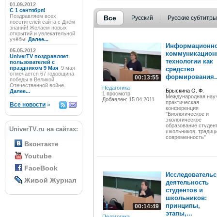
01.09.2012
C 1 сентября!
Поздравляем всех
Все
Русский
Русские субтитры
посетителей сайта с Днём
знаний! Желаем новых
открытий и увлекательной
учёбы!
Далее...
Информационно
05.05.2012
коммуникацион
UniverTV поздравляет
технологии как
пользователей с
праздником 9 Мая
9 мая
средство
отмечается 67 годовщина
формирования..
00:13:55
победы в Великой
Отечественной войне.
Педагогика
Брыскина О. Ф.
Далее...
1 просмотр
Международная нау
Добавлен: 15.04.2011
практическая
Все новости
»
конференция
"Биологическое и
экологическое
образование студен
UniverTV.ru на сайтах:
школьников: традиц
современность"
Вконтакте
Youtube
FaceBook
Исследовательс
Живой Журнал
деятельность
студентов и
школьников:
принципы,
00:14:49
этапы,...
Педагогика