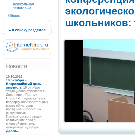
Дошкольная
экологическо
педагогика
Общее
школьников: 
К списку разделов
Новости
19.10.2012
19 октября –
Всероссийский день
лицеиста
19 октября
традиционно отмечается
День лицея. Портал
UniverTV предлагает вам
подборку образовательных
видео об истории
праздника и известных
выпускниках
Императорского лицея,
оставивших след в
мировой политике,
литературе, культуре.
Далее...