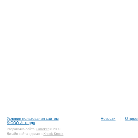
Условия пользования сайтом
Новости
|
О прое
© ООО Интерда
Разработка сайта:
i-market
© 2009
Дизайн сайта сделан в
Knock Knock