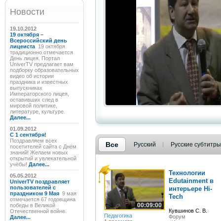
Новости
19.10.2012
19 октября –
Всероссийский день
лицеиста
19 октября
традиционно отмечается
День лицея. Портал
UniverTV предлагает вам
подборку образовательных
видео об истории
праздника и известных
выпускниках
Императорского лицея,
оставивших след в
мировой политике,
литературе, культуре.
Далее...
01.09.2012
C 1 сентября!
Поздравляем всех
Все
Русский
Русские субтитры
посетителей сайта с Днём
знаний! Желаем новых
открытий и увлекательной
учёбы!
Далее...
Технологии
05.05.2012
Edutainment в
UniverTV поздравляет
пользователей с
интерьере Hi-
праздником 9 Мая
9 мая
Tech
отмечается 67 годовщина
00:09:00
победы в Великой
Кувшинов С. В.
Отечественной войне.
Педагогика
Форум
Далее...