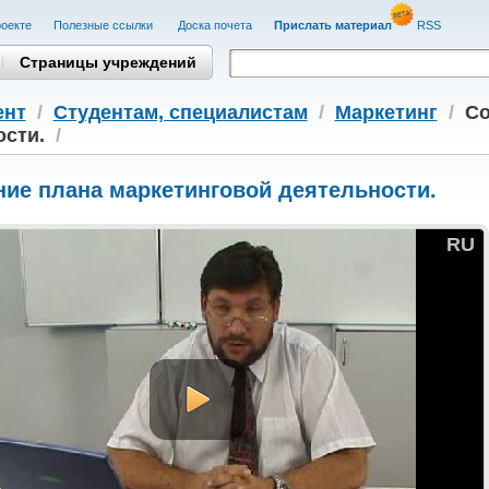
оекте
Полезные cсылки
Доска почета
Прислать материал
RSS
Страницы учреждений
ент
/
Студентам, cпециалистам
/
Маркетинг
/
Со
ости.
/
ние плана маркетинговой деятельности.
RU