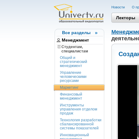
Новости
О пр
Лекторы
Менеджм
Все разделы
деятельн
Менеджмент
Студентам,
cпециалистам
Созда
Общий и
стратегический
менеджмент
Управление
человеческими
ресурсами
Маркетинг
Финансовый
менеджмент
Инструменты
управления отделом
продаж
Технология разработки
сбалансированной
системы показателей
Инновационный