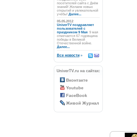
посетителей сайта с Днём
знаний! Желаем новых
открытий и увлекательной
учёбы!
Далее...
05.05.2012
UniverTV поздравляет
пользователей с
праздником 9 Мая
9 мая
отмечается 67 годовщина
победы в Великой
Отечественной войне.
Далее...
Все новости
»
UniverTV.ru на сайтах:
Вконтакте
Youtube
FaceBook
Живой Журнал