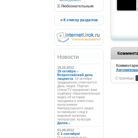
менеджмент
Любознательным
К списку разделов
Новости
Комментарии
19.10.2012
Авторизова
19 октября –
Всероссийский день
Страницы:
лицеиста
19 октября
традиционно отмечается
День лицея. Портал
UniverTV предлагает вам
подборку образовательных
видео об истории
праздника и известных
выпускниках
Императорского лицея,
оставивших след в
мировой политике,
литературе, культуре.
Далее...
01.09.2012
C 1 сентября!
Поздравляем всех