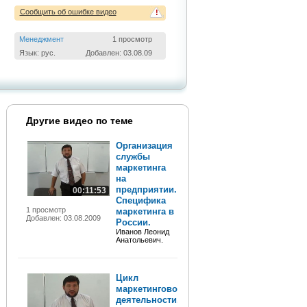
Сообщить об ошибке видео
!
Менеджмент
1 просмотр
Язык: рус.
Добавлен: 03.08.09
Другие видео по теме
Организация
службы
маркетинга
на
предприятии.
00:11:53
Специфика
1 просмотр
маркетинга в
Добавлен: 03.08.2009
России.
Иванов Леонид
Анатольевич.
Цикл
маркетинговой
деятельности,