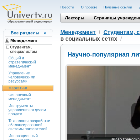
Новости
О проекте
Полезные cсылки
Лекторы
Страницы учрежден
Менеджмент
/
Студентам, 
Все разделы
в социальных сетях
/
Менеджмент
Студентам,
cпециалистам
Научно-популярная ли
Общий и
стратегический
менеджмент
Управление
человеческими
ресурсами
Маркетинг
Финансовый
менеджмент
Инструменты
управления отделом
продаж
Технология разработки
сбалансированной
системы показателей
Инновационный
Видео транслиру