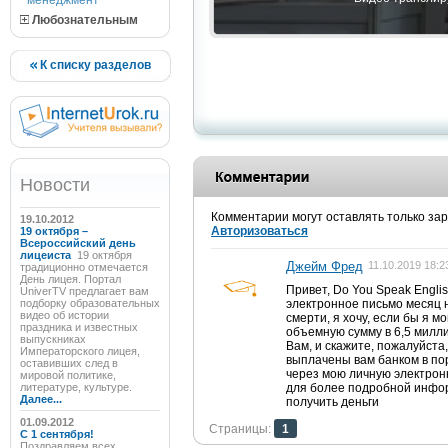
менеджмент
Любознательным
К списку разделов
Новости
Комментарии могут оставлять только за
19.10.2012
Авторизоваться
19 октября –
Всероссийский день
лицеиста
19 октября
Джейм Фред
11.10.2019 18:2
традиционно отмечается
День лицея. Портал
Привет, Do You Speak Engli
UniverTV предлагает вам
подборку образовательных
электронное письмо месяц н
видео об истории
смерти, я хочу, если бы я м
праздника и известных
объемную сумму в 6,5 милли
выпускниках
Вам, и скажите, пожалуйста,
Императорского лицея,
выплачены вам банком в по
оставивших след в
через мою личную электрон
мировой политике,
литературе, культуре.
для более подробной инфо
Далее...
получить деньги
01.09.2012
Страницы:
1
C 1 сентября!
Поздравляем всех