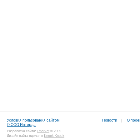
Условия пользования сайтом
Новости
|
О прое
© ООО Интерда
Разработка сайта:
i-market
© 2009
Дизайн сайта сделан в
Knock Knock