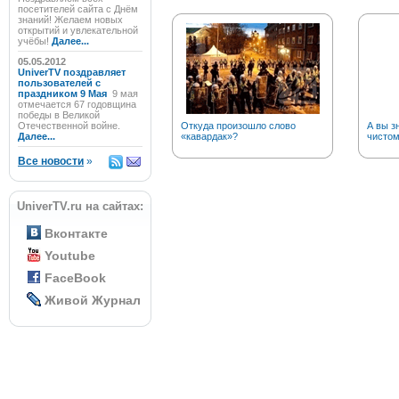
посетителей сайта с Днём
знаний! Желаем новых
открытий и увлекательной
учёбы!
Далее...
05.05.2012
UniverTV поздравляет
пользователей с
праздником 9 Мая
9 мая
отмечается 67 годовщина
победы в Великой
Отечественной войне.
Откуда произошло слово
А вы з
Далее...
«кавардак»?
чистом
Все новости
»
UniverTV.ru на сайтах:
Вконтакте
Youtube
FaceBook
Живой Журнал