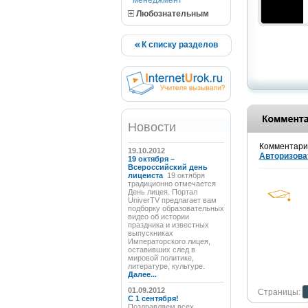
менеджмент
Любознательным
К списку разделов
Новости
Комментарии
19.10.2012
Авторизова
19 октября –
Всероссийский день
лицеиста
19 октября
традиционно отмечается
День лицея. Портал
UniverTV предлагает вам
подборку образовательных
видео об истории
праздника и известных
выпускниках
Императорского лицея,
оставивших след в
мировой политике,
литературе, культуре.
Далее...
01.09.2012
Страницы:
C 1 сентября!
Поздравляем всех