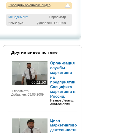
Сообщить об ошибке видео
!
Менеджмент
1 просмотр
Язык: рус.
Добавлен: 17.10.09
Другие видео по теме
Организация
службы
маркетинга
на
предприятии.
00:11:53
Специфика
1 просмотр
маркетинга в
Добавлен: 03.08.2009
России.
Иванов Леонид
Анатольевич.
Цикл
маркетинговой
деятельности,