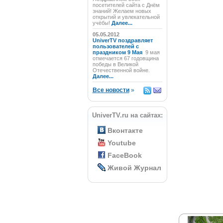
посетителей сайта с Днём
знаний! Желаем новых
открытий и увлекательной
учёбы!
Далее...
05.05.2012
UniverTV поздравляет
пользователей с
праздником 9 Мая
9 мая
отмечается 67 годовщина
победы в Великой
Отечественной войне.
Далее...
Все новости
»
UniverTV.ru на сайтах:
Вконтакте
Youtube
FaceBook
Живой Журнал