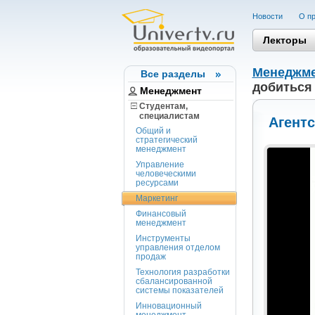
Новости
О пр
Лекторы
Менеджм
Все разделы
добиться 
Менеджмент
Студентам,
cпециалистам
Агентс
Общий и
стратегический
менеджмент
Управление
человеческими
ресурсами
Маркетинг
Финансовый
менеджмент
Инструменты
управления отделом
продаж
Технология разработки
сбалансированной
системы показателей
Инновационный