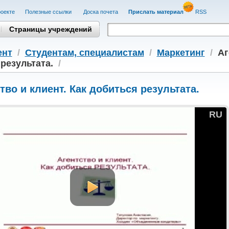
оекте
Полезные cсылки
Доска почета
Прислать материал
RSS
Страницы учреждений
ент
/
Студентам, cпециалистам
/
Маркетинг
/
Аг
результата.
/
тво и клиент. Как добиться результата.
RU