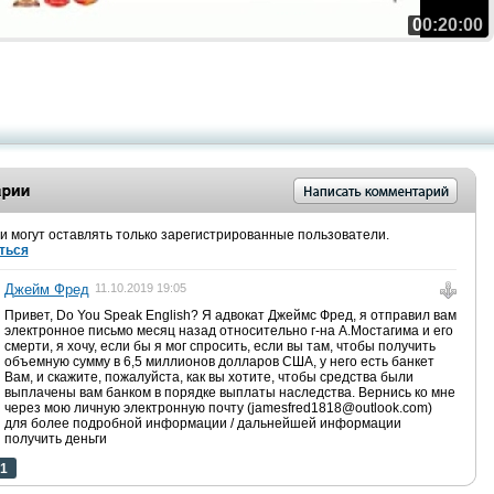
00:20:00
 могут оставлять только зарегистрированные пользователи.
ться
Джейм Фред
11.10.2019 19:05
Привет, Do You Speak English? Я адвокат Джеймс Фред, я отправил вам
электронное письмо месяц назад относительно г-на А.Мостагима и его
смерти, я хочу, если бы я мог спросить, если вы там, чтобы получить
объемную сумму в 6,5 миллионов долларов США, у него есть банкет
Вам, и скажите, пожалуйста, как вы хотите, чтобы средства были
выплачены вам банком в порядке выплаты наследства. Вернись ко мне
через мою личную электронную почту (jamesfred1818@outlook.com)
для более подробной информации / дальнейшей информации
получить деньги
1