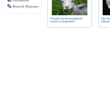
FaceBook
Живой Журнал
Откуда пошло выражение
Где хр
«козел отпущения»?
саморо