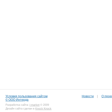
Условия пользования сайтом
Новости
|
О прое
© ООО Интерда
Разработка сайта:
i-market
© 2009
Дизайн сайта сделан в
Knock Knock