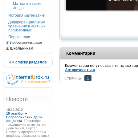
Математические
этюды
История математики
Дифференциальные
уравнения в частных
производных
Персоналии
Любознательным
Школьникам
К списку разделов
Комментарии могут оставлять только за
Авторизоваться
Страницы:
1
Новости
19.10.2012
19 октября –
Всероссийский день
лицеиста
19 октября
традиционно отмечается
День лицея. Портал
UniverTV предлагает вам
подборку образовательных