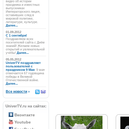
видео об истории
праздника и известных
выпускниках
Императорского лицея,
оставивших след в
мировой политике,
литературе, культуре.
Далее...
01.09.2012
C 1 сентября!
Поздравляем всех
посетителей сайта с Днём
знаний! Желаем новых
открытий и увлекательной
учёбы!
Далее...
05.05.2012
UniverTV поздравляет
пользователей с
праздником 9 Мая
9 мая
отмечается 67 годовщина
победы в Великой
Отечественной войне.
Далее...
Все новости
»
UniverTV.ru на сайтах:
Вконтакте
Youtube