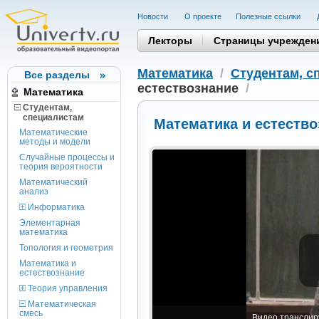
Новости
О проекте
Полезные cсылки
Лекторы
Страницы учрежден
Математика
/
Студентам, c
Все разделы
естествознание
/
Математика
Студентам,
cпециалистам
Математика и естество
Математические
методы и модели
Случайные процессы и
теория вероятности
Математический
анализ
Информатика
Элементарная
математика
Топология и геометрия
Математика и
естествознание
Теория управления
Математическая
смесь
Видео транслиру