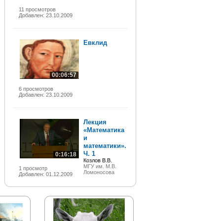
11 просмотров
Добавлен: 23.10.2009
Евклид
00:06:57
6 просмотров
Добавлен: 23.10.2009
Лекция
«Математика
и
математики».
Ч. 1
0:16:18
Козлов В.В.
МГУ им. М.В.
1 просмотр
Ломоносова
Добавлен: 01.12.2009