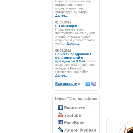
Императорского лицея,
оставивших след в
мировой политике,
литературе, культуре.
Далее...
01.09.2012
C 1 сентября!
Поздравляем всех
посетителей сайта с Днём
знаний! Желаем новых
открытий и увлекательной
учёбы!
Далее...
05.05.2012
UniverTV поздравляет
пользователей с
праздником 9 Мая
9 мая
отмечается 67 годовщина
победы в Великой
Отечественной войне.
Далее...
Все новости
»
UniverTV.ru на сайтах:
Вконтакте
Youtube
FaceBook
Живой Журнал