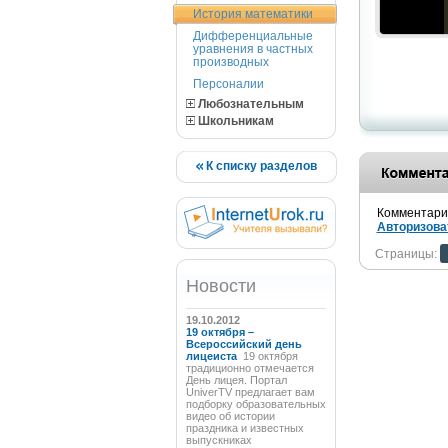
История математики
Дифференциальные
уравнения в частных
производных
Персоналии
Любознательным
Школьникам
К списку разделов
Комментарии
Авторизова
Страницы:
Новости
19.10.2012
19 октября –
Всероссийский день
лицеиста
19 октября
традиционно отмечается
День лицея. Портал
UniverTV предлагает вам
подборку образовательных
видео об истории
праздника и известных
выпускниках