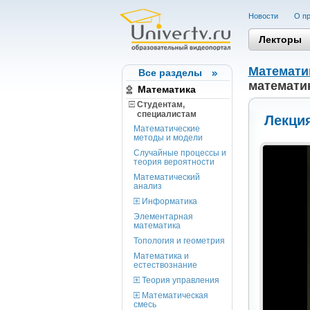
Новости
О пр
Лекторы
Математи
Все разделы
математик
Математика
Студентам,
cпециалистам
Лекция
Математические
методы и модели
Случайные процессы и
теория вероятности
Математический
анализ
Информатика
Элементарная
математика
Топология и геометрия
Математика и
естествознание
Теория управления
Математическая
смесь