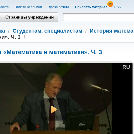
оекте
Полезные cсылки
Доска почета
Прислать материал
RSS
Страницы учреждений
ка
/
Студентам, cпециалистам
/
История матема
и». Ч. 3
/
 «Математика и математики». Ч. 3
RU