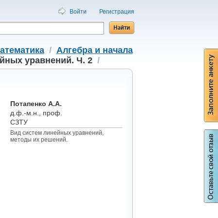
Войти
Регистрация
атематика
/
Алгебра и начала
йных уравнений. Ч. 2
/
Потапенко А.А.
д.ф.-м.н., проф.
СЗТУ
Вид систем линейных уравнений,
методы их решений.