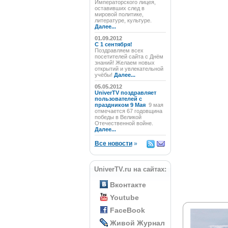
Императорского лицея,
оставивших след в
мировой политике,
литературе, культуре.
Далее...
01.09.2012
C 1 сентября!
Поздравляем всех
посетителей сайта с Днём
знаний! Желаем новых
открытий и увлекательной
учёбы!
Далее...
05.05.2012
UniverTV поздравляет
пользователей с
праздником 9 Мая
9 мая
отмечается 67 годовщина
победы в Великой
Отечественной войне.
Далее...
Все новости
»
UniverTV.ru на сайтах:
Вконтакте
Youtube
FaceBook
Живой Журнал