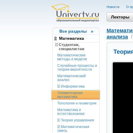
Новости
О пр
Лекторы
Математи
Все разделы
анализа
Математика
Студентам,
cпециалистам
Теория
Математические
методы и модели
Случайные процессы и
теория вероятности
Математический
анализ
Информатика
Элементарная
математика
Топология и геометрия
Математика и
естествознание
Теория управления
Математическая
смесь