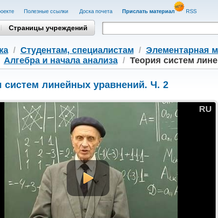
оекте
Полезные cсылки
Доска почета
Прислать материал
RSS
Страницы учреждений
ка
/
Студентам, cпециалистам
/
Элементарная м
/
Алгебра и начала анализа
/
Теория систем лине
 систем линейных уравнений. Ч. 2
RU