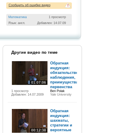
Сообщить об ошибке видео
!
Математика
1 просмотр
Язык: англ.
Добавлен: 14.07.09
Другие видео по теме
Обратная
индукция:
обязательство,
наблюдения,
преимущества
01:07:06
первенства
1 просмотр
Ben Polak
Добавлен: 14.07.2009
Yale University
Обратная
индукция:
шахматы,
стратегии и
вероятные
00:12:38