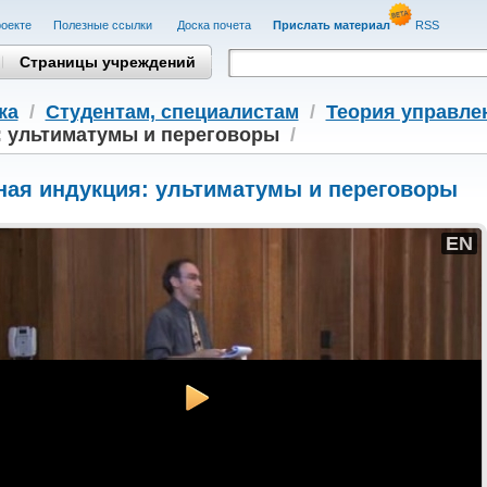
оекте
Полезные cсылки
Доска почета
Прислать материал
RSS
Страницы учреждений
ка
/
Студентам, cпециалистам
/
Теория управле
: ультиматумы и переговоры
/
ная индукция: ультиматумы и переговоры
EN