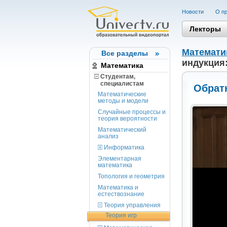
Новости
О пр
Лекторы
Математи
Все разделы
индукция
Математика
Студентам,
cпециалистам
Обрат
Математические
методы и модели
Случайные процессы и
теория вероятности
Математический
анализ
Информатика
Элементарная
математика
Топология и геометрия
Математика и
естествознание
Теория управления
Теория игр