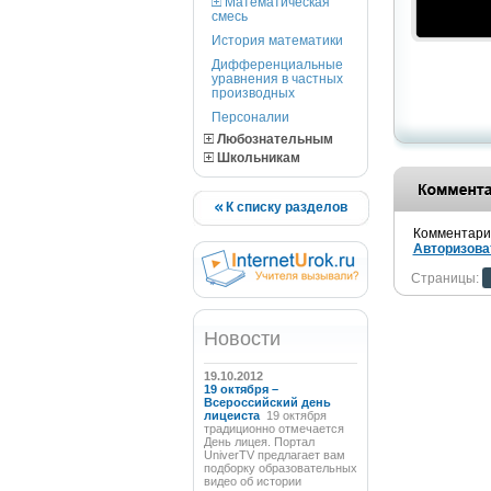
Математическая
смесь
История математики
Дифференциальные
уравнения в частных
производных
Персоналии
Любознательным
Школьникам
К списку разделов
Комментарии
Авторизова
Страницы:
Новости
19.10.2012
19 октября –
Всероссийский день
лицеиста
19 октября
традиционно отмечается
День лицея. Портал
UniverTV предлагает вам
подборку образовательных
видео об истории