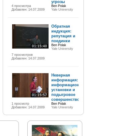
угрозы
4 просмотра
Ben Polak
Добавлен: 14.07.2009
Yale University
Обратная
индукция:
репутация и
поединки
Ben Polak
01:15:40
Yale University
7 просмотров
Добавлен: 14.07.2009
Неверная
информация:
информационные
установки и
подыгровое
01:15:57
совершенство
1 просмотр
Ben Polak
Добавлен: 14.07.2009
Yale University