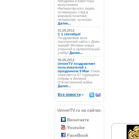
праздника и известных
выпускниках
Императорского лицея,
оставивших след в
мировой политике,
литературе, культуре.
Далее...
01.09.2012
C 1 сентября!
Поздравляем всех
посетителей сайта с Днём
знаний! Желаем новых
открытий и увлекательной
учёбы!
Далее...
05.05.2012
UniverTV поздравляет
пользователей с
праздником 9 Мая
9 мая
отмечается 67 годовщина
победы в Великой
Отечественной войне.
Далее...
Все новости
»
UniverTV.ru на сайтах:
Вконтакте
Youtube
FaceBook