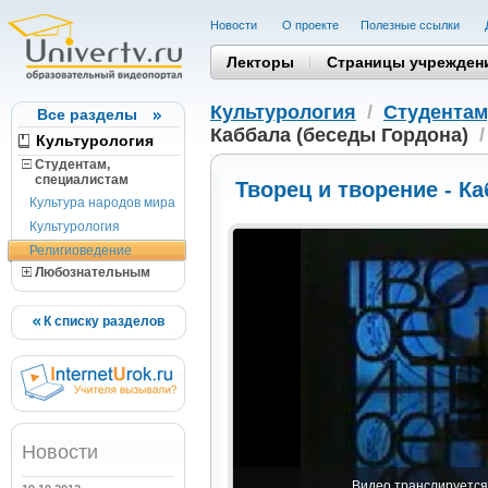
Новости
О проекте
Полезные cсылки
Лекторы
Страницы учрежден
Культурология
/
Студентам
Все разделы
Каббала (беседы Гордона)
Культурология
Студентам,
cпециалистам
Творец и творение - К
Культура народов мира
Культурология
Религиоведение
Любознательным
К списку разделов
Новости
Видео транслируется 