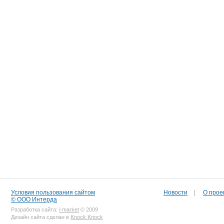
Условия пользования сайтом
Новости
|
О прое
© ООО Интерда
Разработка сайта:
i-market
© 2009
Дизайн сайта сделан в
Knock Knock