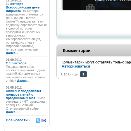
19.10.2012
19 октября –
Всероссийский день
лицеиста
19 октября
традиционно отмечается
День лицея. Портал
UniverTV предлагает вам
подборку образовательных
видео об истории
праздника и известных
выпускниках
Императорского лицея,
оставивших след в
мировой политике,
литературе, культуре.
Далее...
01.09.2012
Комментарии могут оставлять только за
C 1 сентября!
Авторизоваться
Поздравляем всех
посетителей сайта с Днём
знаний! Желаем новых
Страницы:
1
открытий и увлекательной
учёбы!
Далее...
05.05.2012
UniverTV поздравляет
пользователей с
праздником 9 Мая
9 мая
отмечается 67 годовщина
победы в Великой
Отечественной войне.
Далее...
Все новости
»