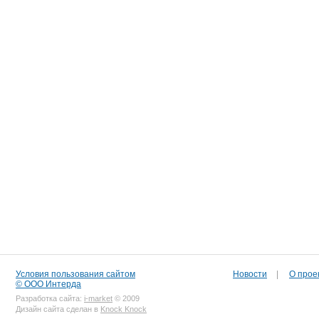
Условия пользования сайтом
Новости
|
О прое
© ООО Интерда
Разработка сайта:
i-market
© 2009
Дизайн сайта сделан в
Knock Knock