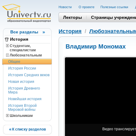
Новости
О проекте
Полезные cсылки
Лекторы
Страницы учрежден
История
/
Любознательны
Все разделы
История
Владимир Мономах
Студентам,
cпециалистам
Любознательным
Общее
История России
История Средних веков
Новая история
История Древнего
Мира
Новейшая история
История Второй
Мировой войны
Школьникам
Видео транслируетс
К списку разделов