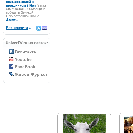
пользователей с
праздником 9 Мая
9 мая
отмечается 67 годовщина
победы в Великой
Отечественной войне.
Далее...
Все новости
»
UniverTV.ru на сайтах:
Вконтакте
Youtube
FaceBook
Живой Журнал