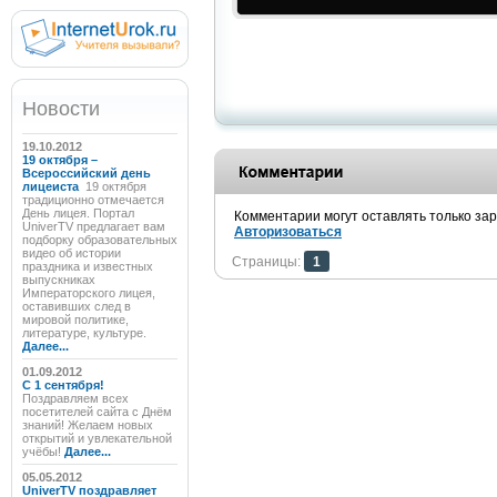
Новости
19.10.2012
19 октября –
Всероссийский день
лицеиста
19 октября
традиционно отмечается
День лицея. Портал
Комментарии могут оставлять только за
UniverTV предлагает вам
Авторизоваться
подборку образовательных
видео об истории
Страницы:
1
праздника и известных
выпускниках
Императорского лицея,
оставивших след в
мировой политике,
литературе, культуре.
Далее...
01.09.2012
C 1 сентября!
Поздравляем всех
посетителей сайта с Днём
знаний! Желаем новых
открытий и увлекательной
учёбы!
Далее...
05.05.2012
UniverTV поздравляет