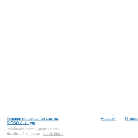
Условия пользования сайтом
Новости
|
О прое
© ООО Интерда
Разработка сайта:
i-market
© 2009
Дизайн сайта сделан в
Knock Knock