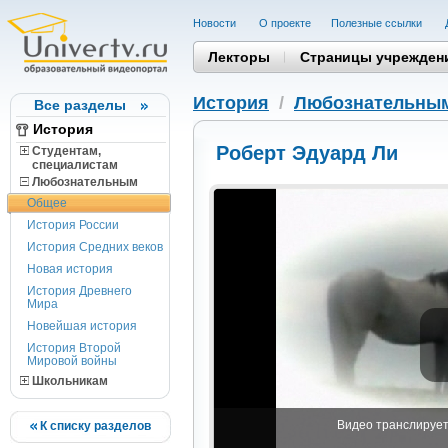
Новости
О проекте
Полезные cсылки
Лекторы
Страницы учрежден
История
/
Любознательны
Все разделы
История
Роберт Эдуард Ли
Студентам,
cпециалистам
Любознательным
Общее
История России
История Средних веков
Новая история
История Древнего
Мира
Новейшая история
История Второй
Мировой войны
Школьникам
Видео транслируетс
К списку разделов