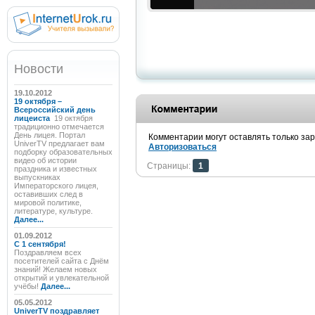
Новости
19.10.2012
19 октября –
Всероссийский день
лицеиста
19 октября
традиционно отмечается
День лицея. Портал
Комментарии могут оставлять только за
UniverTV предлагает вам
Авторизоваться
подборку образовательных
видео об истории
Страницы:
1
праздника и известных
выпускниках
Императорского лицея,
оставивших след в
мировой политике,
литературе, культуре.
Далее...
01.09.2012
C 1 сентября!
Поздравляем всех
посетителей сайта с Днём
знаний! Желаем новых
открытий и увлекательной
учёбы!
Далее...
05.05.2012
UniverTV поздравляет