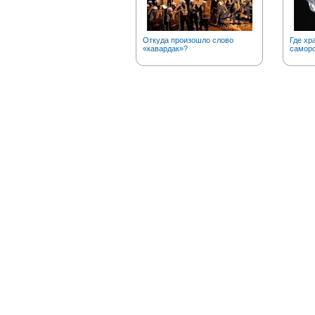
Откуда произошло слово
Где хр
«кавардак»?
саморо