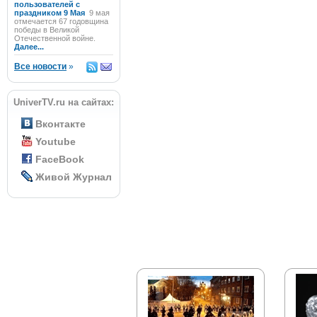
пользователей с
праздником 9 Мая
9 мая
отмечается 67 годовщина
победы в Великой
Отечественной войне.
Далее...
Все новости
»
UniverTV.ru на сайтах:
Вконтакте
Youtube
FaceBook
Живой Журнал