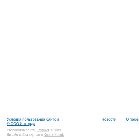
Условия пользования сайтом
Новости
|
О прое
© ООО Интерда
Разработка сайта:
i-market
© 2009
Дизайн сайта сделан в
Knock Knock