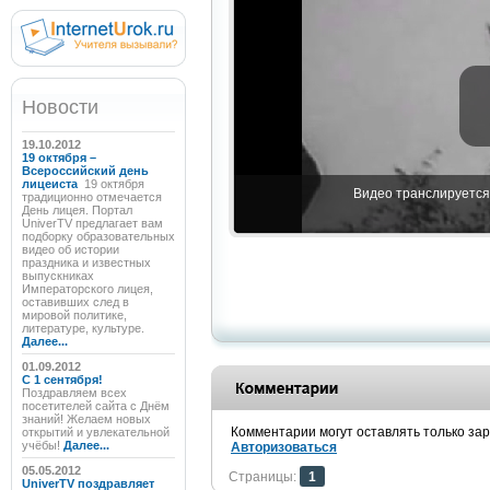
Новости
19.10.2012
19 октября –
Всероссийский день
лицеиста
19 октября
Видео транслируется 
традиционно отмечается
День лицея. Портал
UniverTV предлагает вам
подборку образовательных
видео об истории
праздника и известных
выпускниках
Императорского лицея,
оставивших след в
мировой политике,
литературе, культуре.
Далее...
01.09.2012
C 1 сентября!
Поздравляем всех
посетителей сайта с Днём
знаний! Желаем новых
Комментарии могут оставлять только за
открытий и увлекательной
учёбы!
Далее...
Авторизоваться
05.05.2012
Страницы:
1
UniverTV поздравляет