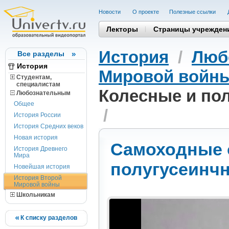
Новости
О проекте
Полезные cсылки
Лекторы
Страницы учрежден
История
/
Люб
Все разделы
История
Мировой войн
Студентам,
cпециалистам
Колесные и по
Любознательным
Общее
/
История России
История Средних веков
Новая история
Самоходные 
История Древнего
Мира
полугусеинч
Новейшая история
История Второй
Мировой войны
Школьникам
К списку разделов