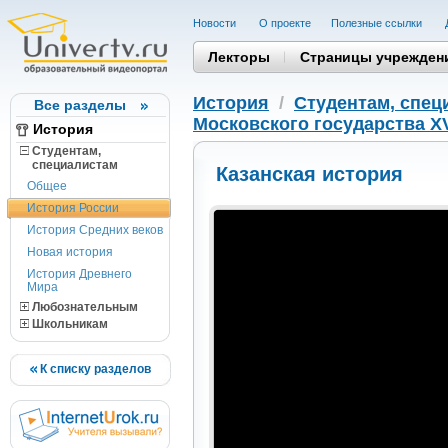
Новости
О проекте
Полезные cсылки
Лекторы
Страницы учрежден
История
/
Студентам, cпец
Все разделы
Московского государства XV
История
Студентам,
cпециалистам
Казанская история
Общее
История России
История Средних веков
Новая история
История Древнего
Мира
Любознательным
Школьникам
К списку разделов