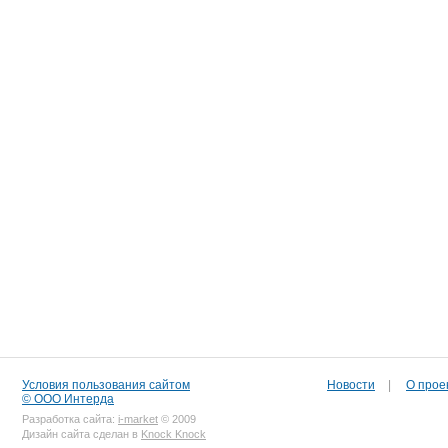
Условия пользования сайтом
Новости
|
О прое
© ООО Интерда
Разработка сайта:
i-market
© 2009
Дизайн сайта сделан в
Knock Knock