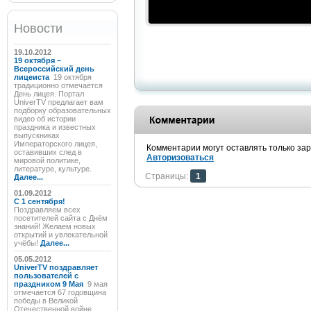
Новости
19.10.2012
19 октября –
Всероссийский день
лицеиста
19 октября
традиционно отмечается
День лицея. Портал
UniverTV предлагает вам
подборку образовательных
видео об истории
праздника и известных
выпускниках
Императорского лицея,
Комментарии могут оставлять только за
оставивших след в
Авторизоваться
мировой политике,
литературе, культуре.
Страницы:
1
Далее...
01.09.2012
C 1 сентября!
Поздравляем всех
посетителей сайта с Днём
знаний! Желаем новых
открытий и увлекательной
учёбы!
Далее...
05.05.2012
UniverTV поздравляет
пользователей с
праздником 9 Мая
9 мая
отмечается 67 годовщина
победы в Великой
Отечественной войне.