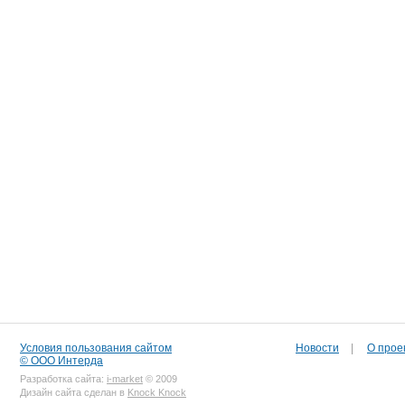
Условия пользования сайтом
Новости
|
О прое
© ООО Интерда
Разработка сайта:
i-market
© 2009
Дизайн сайта сделан в
Knock Knock