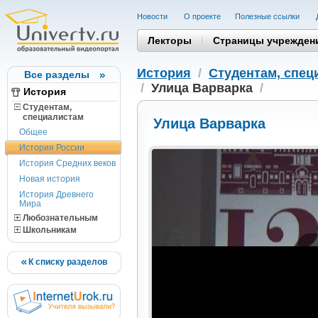
Новости
О проекте
Полезные cсылки
Лекторы
Страницы учрежден
История
/
Студентам, cпец
Все разделы
/
Улица Варварка
/
История
Студентам,
cпециалистам
Улица Варварка
Общее
История России
История Средних веков
Новая история
История Древнего
Мира
Любознательным
Школьникам
К списку разделов