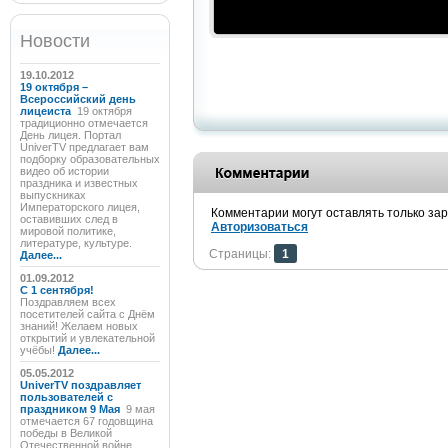
Новости
19.10.2012
19 октября –
Всероссийский день
лицеиста
19 октября
традиционно отмечается
День лицея. Портал
UniverTV предлагает вам
подборку образовательных
видео об истории
праздника и известных
выпускниках
Императорского лицея,
Комментарии могут оставлять только за
оставивших след в
Авторизоваться
мировой политике,
литературе, культуре.
Страницы:
1
Далее...
01.09.2012
C 1 сентября!
Поздравляем всех
посетителей сайта с Днём
знаний! Желаем новых
открытий и увлекательной
учёбы!
Далее...
05.05.2012
UniverTV поздравляет
пользователей с
праздником 9 Мая
9 мая
отмечается 67 годовщина
победы в Великой
Отечественной войне.