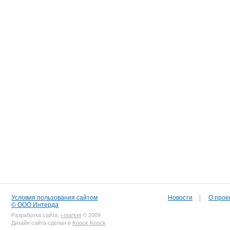
Условия пользования сайтом
Новости
|
О прое
© ООО Интерда
Разработка сайта:
i-market
© 2009
Дизайн сайта сделан в
Knock Knock