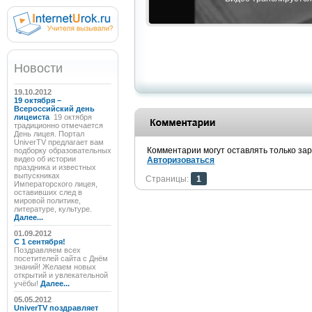
Новости
19.10.2012
19 октября –
Всероссийский день
лицеиста
19 октября
традиционно отмечается
День лицея. Портал
UniverTV предлагает вам
Комментарии могут оставлять только за
подборку образовательных
видео об истории
Авторизоваться
праздника и известных
выпускниках
Страницы:
1
Императорского лицея,
оставивших след в
мировой политике,
литературе, культуре.
Далее...
01.09.2012
C 1 сентября!
Поздравляем всех
посетителей сайта с Днём
знаний! Желаем новых
открытий и увлекательной
учёбы!
Далее...
05.05.2012
UniverTV поздравляет