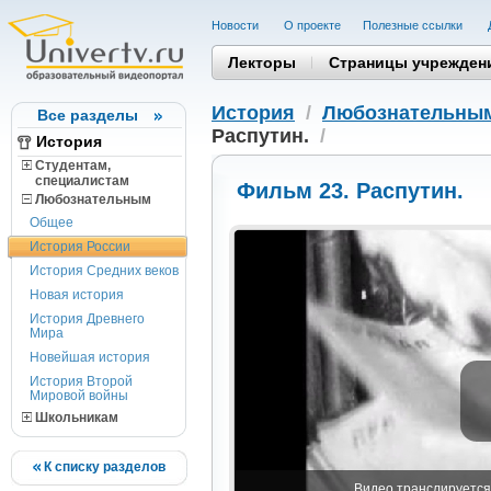
Новости
О проекте
Полезные cсылки
Лекторы
Страницы учрежден
История
/
Любознательны
Все разделы
Распутин.
/
История
Студентам,
cпециалистам
Фильм 23. Распутин.
Любознательным
Общее
История России
История Средних веков
Новая история
История Древнего
Мира
Новейшая история
История Второй
Мировой войны
Школьникам
К списку разделов
Видео транслируется 