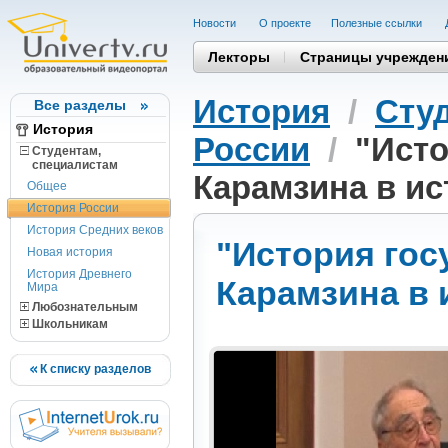
Новости
О проекте
Полезные cсылки
Лекторы
Страницы учрежден
История
/
Сту
Все разделы
История
России
/
"Исто
Студентам,
cпециалистам
Карамзина в ис
Общее
История России
История Средних веков
"История гос
Новая история
История Древнего
Карамзина в 
Мира
Любознательным
Школьникам
К списку разделов