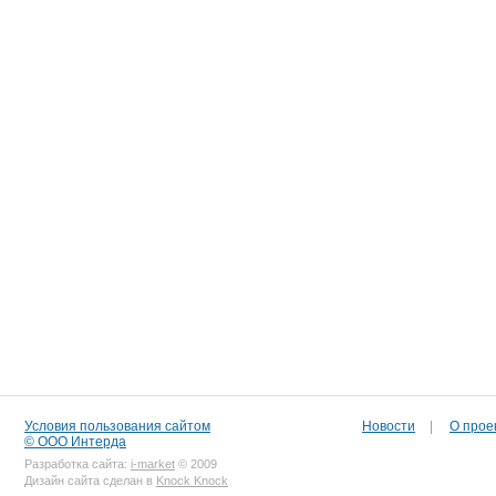
Условия пользования сайтом
Новости
|
О прое
© ООО Интерда
Разработка сайта:
i-market
© 2009
Дизайн сайта сделан в
Knock Knock