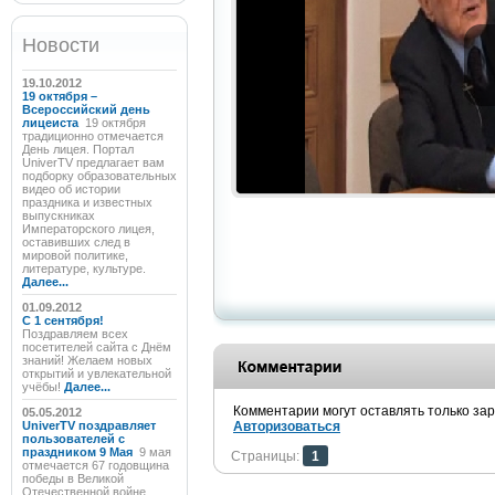
Новости
19.10.2012
19 октября –
Всероссийский день
лицеиста
19 октября
традиционно отмечается
День лицея. Портал
UniverTV предлагает вам
подборку образовательных
видео об истории
праздника и известных
выпускниках
Императорского лицея,
оставивших след в
мировой политике,
литературе, культуре.
Далее...
01.09.2012
C 1 сентября!
Поздравляем всех
посетителей сайта с Днём
знаний! Желаем новых
открытий и увлекательной
учёбы!
Далее...
Комментарии могут оставлять только за
05.05.2012
UniverTV поздравляет
Авторизоваться
пользователей с
праздником 9 Мая
9 мая
Страницы:
1
отмечается 67 годовщина
победы в Великой
Отечественной войне.