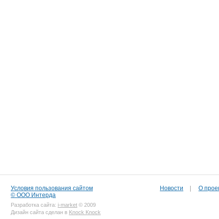
Условия пользования сайтом
Новости
|
О прое
© ООО Интерда
Разработка сайта:
i-market
© 2009
Дизайн сайта сделан в
Knock Knock