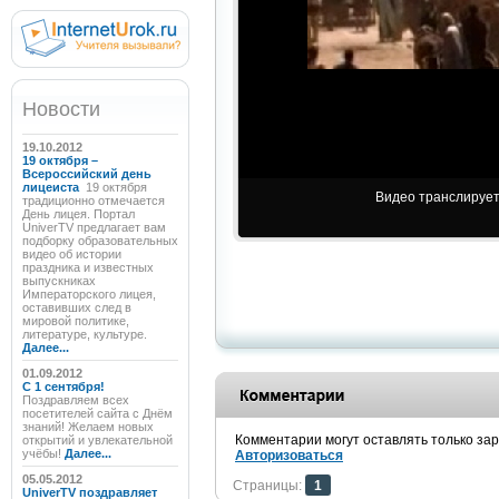
Новости
19.10.2012
19 октября –
Всероссийский день
лицеиста
19 октября
Видео транслируетс
традиционно отмечается
День лицея. Портал
UniverTV предлагает вам
подборку образовательных
видео об истории
праздника и известных
выпускниках
Императорского лицея,
оставивших след в
мировой политике,
литературе, культуре.
Далее...
01.09.2012
C 1 сентября!
Поздравляем всех
посетителей сайта с Днём
знаний! Желаем новых
Комментарии могут оставлять только за
открытий и увлекательной
учёбы!
Далее...
Авторизоваться
05.05.2012
Страницы:
1
UniverTV поздравляет