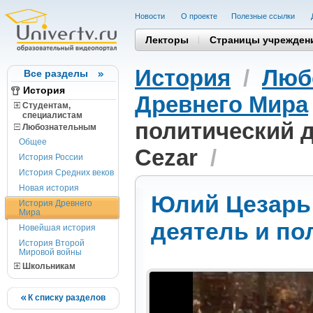
Новости
О проекте
Полезные cсылки
Лекторы
Страницы учрежден
История
/
Люб
Все разделы
История
Древнего Мира
Студентам,
cпециалистам
политический де
Любознательным
Общее
Cezar
/
История России
История Средних веков
Новая история
Юлий Цезарь 
История Древнего
Мира
деятель и пол
Новейшая история
История Второй
Мировой войны
Школьникам
К списку разделов