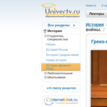
Новости
О пр
Лекторы
История
Все разделы
войны.
/
История
Студентам,
cпециалистам
Греко-
Общее
История России
История Средних веков
Новая история
История Древнего
Мира
Любознательным
Школьникам
К списку разделов