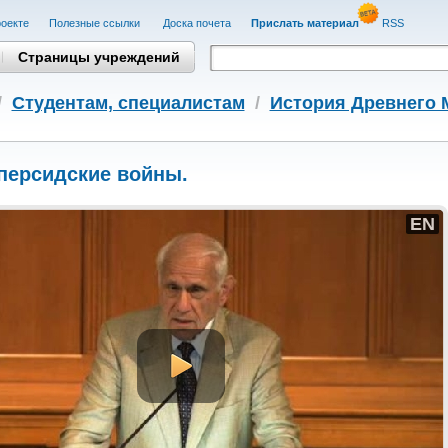
оекте
Полезные cсылки
Доска почета
Прислать материал
RSS
Страницы учреждений
/
Студентам, cпециалистам
/
История Древнего 
персидские войны.
EN