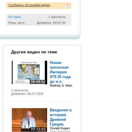
Сообщить об ошибке видео
!
История
1 просмотр
Язык: англ.
Добавлен: 09.07.09
Другие видео по теме
Новая
греческая
Империя
479-30 года
до н.э.
00:09:52
Melinda S. Klein
1 просмотр
Добавлен: 06.07.2009
Введение в
историю
Древней
Греции.
Donald Kagan
00:33:02
Yale University