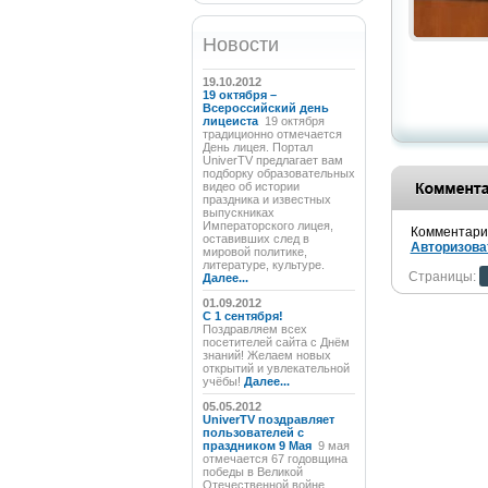
Новости
19.10.2012
19 октября –
Всероссийский день
лицеиста
19 октября
традиционно отмечается
День лицея. Портал
UniverTV предлагает вам
подборку образовательных
видео об истории
праздника и известных
выпускниках
Императорского лицея,
Комментарии
оставивших след в
Авторизова
мировой политике,
литературе, культуре.
Страницы:
Далее...
01.09.2012
C 1 сентября!
Поздравляем всех
посетителей сайта с Днём
знаний! Желаем новых
открытий и увлекательной
учёбы!
Далее...
05.05.2012
UniverTV поздравляет
пользователей с
праздником 9 Мая
9 мая
отмечается 67 годовщина
победы в Великой
Отечественной войне.