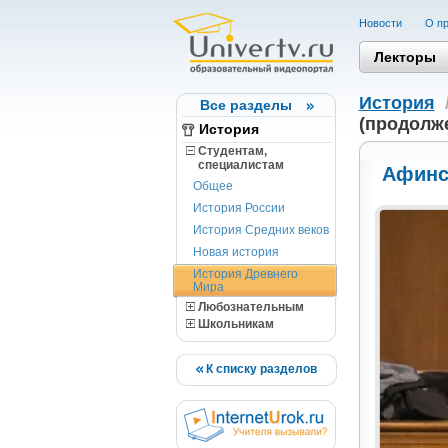
Новости
О пр
Лекторы
История
Все разделы
(продолже
История
Студентам,
cпециалистам
Афинс
Общее
История России
История Средних веков
Новая история
История Древнего
Мира
Любознательным
Школьникам
К списку разделов