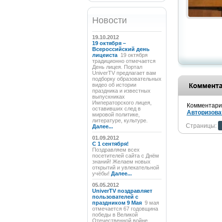
Новости
19.10.2012
19 октября –
Всероссийский день
лицеиста
19 октября
традиционно отмечается
День лицея. Портал
UniverTV предлагает вам
подборку образовательных
видео об истории
праздника и известных
выпускниках
Императорского лицея,
Комментарии
оставивших след в
Авторизова
мировой политике,
литературе, культуре.
Страницы:
Далее...
01.09.2012
C 1 сентября!
Поздравляем всех
посетителей сайта с Днём
знаний! Желаем новых
открытий и увлекательной
учёбы!
Далее...
05.05.2012
UniverTV поздравляет
пользователей с
праздником 9 Мая
9 мая
отмечается 67 годовщина
победы в Великой
Отечественной войне.