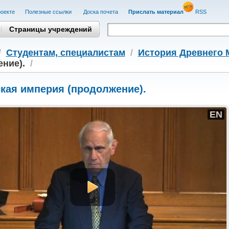
оекте
Полезные cсылки
Доска почета
Прислать материал
RSS
Страницы учреждений
/
Студентам, cпециалистам
/
История Древнего 
ние).
/
кая империя (продолжение).
EN