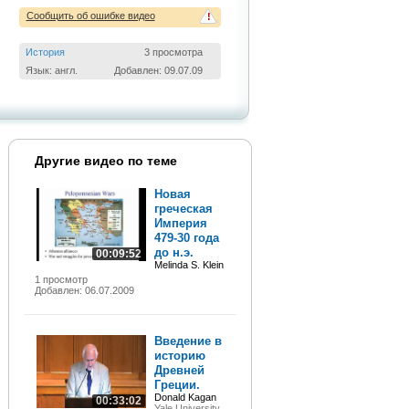
Сообщить об ошибке видео
!
История
3 просмотра
Язык: англ.
Добавлен: 09.07.09
Другие видео по теме
Новая
греческая
Империя
479-30 года
до н.э.
00:09:52
Melinda S. Klein
1 просмотр
Добавлен: 06.07.2009
Введение в
историю
Древней
Греции.
Donald Kagan
00:33:02
Yale University