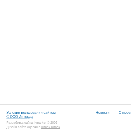
Условия пользования сайтом
Новости
|
О прое
© ООО Интерда
Разработка сайта:
i-market
© 2009
Дизайн сайта сделан в
Knock Knock