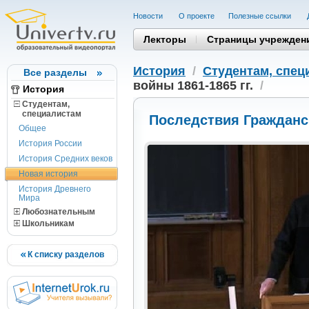
Новости
О проекте
Полезные cсылки
Лекторы
Страницы учрежден
История
/
Студентам, cпец
Все разделы
войны 1861-1865 гг.
/
История
Студентам,
cпециалистам
Последствия Гражданск
Общее
История России
История Средних веков
Новая история
История Древнего
Мира
Любознательным
Школьникам
К списку разделов