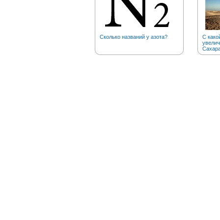
Сколько названий у азота?
С како
увелич
Сахар