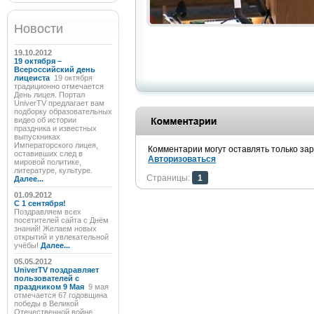
Новости
19.10.2012
19 октября –
Всероссийский день
лицеиста
19 октября
традиционно отмечается
День лицея. Портал
UniverTV предлагает вам
подборку образовательных
видео об истории
праздника и известных
выпускниках
Императорского лицея,
Комментарии могут оставлять только за
оставивших след в
Авторизоваться
мировой политике,
литературе, культуре.
Страницы:
1
Далее...
01.09.2012
C 1 сентября!
Поздравляем всех
посетителей сайта с Днём
знаний! Желаем новых
открытий и увлекательной
учёбы!
Далее...
05.05.2012
UniverTV поздравляет
пользователей с
праздником 9 Мая
9 мая
отмечается 67 годовщина
победы в Великой
Отечественной войне.