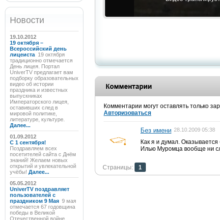
Новости
19.10.2012
19 октября –
Всероссийский день
лицеиста
19 октября
традиционно отмечается
День лицея. Портал
UniverTV предлагает вам
подборку образовательных
видео об истории
праздника и известных
выпускниках
Императорского лицея,
Комментарии могут оставлять только за
оставивших след в
Авторизоваться
мировой политике,
литературе, культуре.
Далее...
Без имени
28.10.2009 05:38
01.09.2012
Как я и думал. Оказываетс
C 1 сентября!
Поздравляем всех
Илью Муромца вообще ни сл
посетителей сайта с Днём
знаний! Желаем новых
открытий и увлекательной
Страницы:
1
учёбы!
Далее...
05.05.2012
UniverTV поздравляет
пользователей с
праздником 9 Мая
9 мая
отмечается 67 годовщина
победы в Великой
Отечественной войне.