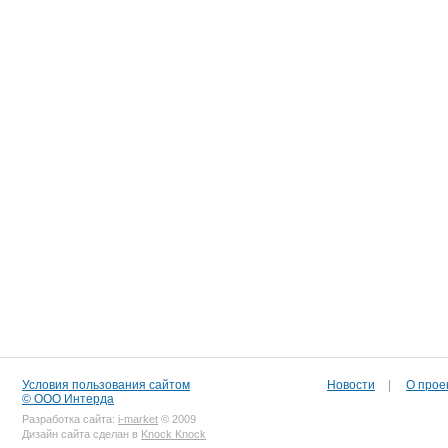
Условия пользования сайтом
Новости
|
О прое
© ООО Интерда
Разработка сайта:
i-market
© 2009
Дизайн сайта сделан в
Knock Knock