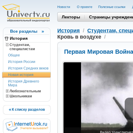
Новости
О проекте
Полезные cсылки
Лекторы
Страницы учрежден
История
/
Студентам, cпец
Все разделы
Кровь в воздухе
/
История
Студентам,
cпециалистам
Первая Мировая Война 
Общее
История России
История Средних веков
Новая история
История Древнего
Мира
Любознательным
Школьникам
К списку разделов
Видео транслируетс