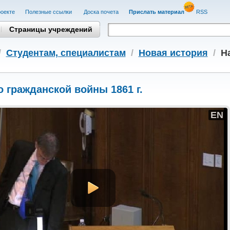
оекте
Полезные cсылки
Доска почета
Прислать материал
RSS
Страницы учреждений
/
Студентам, cпециалистам
/
Новая история
/
Н
 гражданской войны 1861 г.
EN