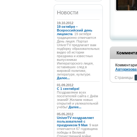
Новости
19.10.2012
19 октября –
Всероссийский день
лицеиста
19 октября
традиционно отмечается
День лицея. Портал
UniverTV предлагает вам
подборку образовательных
видео об истории
праздника и известных
выпускниках
Императорского лицея,
Комментарии
оставивших след в
Авторизова
мировой политике,
литературе, культуре.
Страницы:
Далее...
01.09.2012
C 1 сентября!
Поздравляем всех
посетителей сайта с Днём
знаний! Желаем новых
открытий и увлекательной
учёбы!
Далее...
05.05.2012
UniverTV поздравляет
пользователей с
праздником 9 Мая
9 мая
отмечается 67 годовщина
победы в Великой
Отечественной войне.