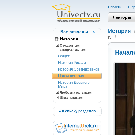
Новости
О пр
Лекторы
История
Все разделы
г.
/
История
Студентам,
cпециалистам
Начало
Общее
История России
История Средних веков
Новая история
История Древнего
Мира
Любознательным
Школьникам
К списку разделов