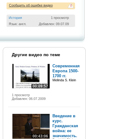
Сообщить об ошибке видео
!
История
1 просмотр
Язык: англ.
Добавлен: 09.07.09
Другие видео по теме
Современная
Европа 1500-
1700 гг.
Melinda S. Klein
00:09:57
1 просмотр
Добавлен: 06.07.2009
Введение в
курс.
Гражданская
война: ее
значимость.
00:43:06