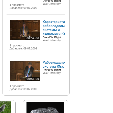
David W. Blight
Yale University
1 просмотр
Добавлен: 09.07.2009
Характеристика
рабовладельческой
системы и
экономики Юга.
David W. Blight
00:52:06
Yale University
1 просмотр
Добавлен: 09.07.2009
Рабовладельческая
система Юга.
David W. Blight
Yale University
00:51:00
1 просмотр
Добавлен: 09.07.2009