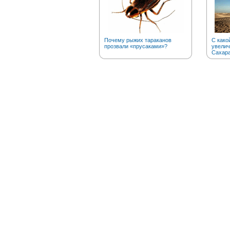
Почему рыжих тараканов
С како
прозвали «прусаками»?
увелич
Сахар