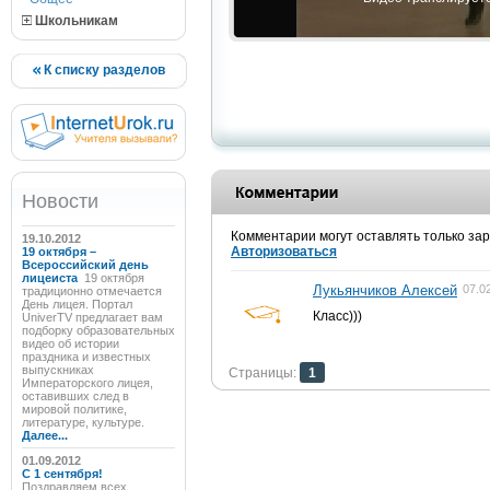
Школьникам
К списку разделов
Новости
Комментарии могут оставлять только за
19.10.2012
Авторизоваться
19 октября –
Всероссийский день
лицеиста
19 октября
Лукьянчиков Алексей
07.0
традиционно отмечается
День лицея. Портал
Класс)))
UniverTV предлагает вам
подборку образовательных
видео об истории
праздника и известных
выпускниках
Страницы:
1
Императорского лицея,
оставивших след в
мировой политике,
литературе, культуре.
Далее...
01.09.2012
C 1 сентября!
Поздравляем всех