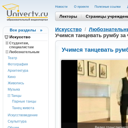
Новости
О проекте
Полезные cсылки
Лекторы
Страницы учрежден
Искусство
/
Любознатель
Все разделы
Учимся танцевать румбу за 
Искусство
Студентам,
cпециалистам
Учимся танцевать румб
Любознательным
Театр
Фотография
Архитектура
Кино
Живопись
Музыка
Танцы
Парные танцы
Танец живота
Искусствоведение
Скульптура
Видео транслируется
Общее