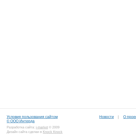
Условия пользования сайтом
Новости
|
О прое
© ООО Интерда
Разработка сайта:
i-market
© 2009
Дизайн сайта сделан в
Knock Knock