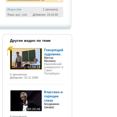
Искусство
1 просмотр
Язык: рус. суб.
Добавлен: 19.10.09
Другие видео по теме
Говорящий
художник.
Виктор
Мизиано
Европейский
02:58:18
университет в
Санкт-
Петербурге
2 просмотра
Добавлен: 02.11.2009
Классика и
горящие
глаза
Бенджамин
Цандер
00:20:46
4 просмотра