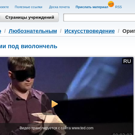
оекте
Полезные cсылки
Доска почета
Прислать материал
RSS
Страницы учреждений
о
/
Любознательным
/
Искусствоведение
/
Ориг
ми под виолончель
RU
Видео транслируется с сайта www.ted.com