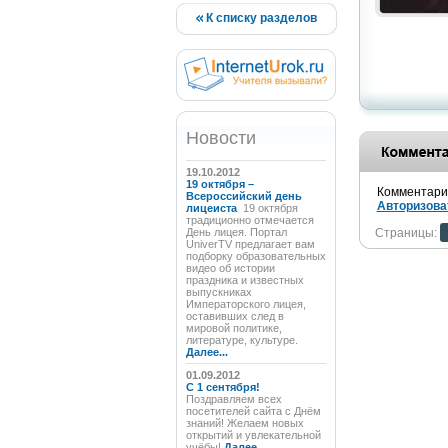
К списку разделов
Новости
19.10.2012
19 октября –
Комментарии
Всероссийский день
Авторизова
лицеиста
19 октября
традиционно отмечается
День лицея. Портал
Страницы:
UniverTV предлагает вам
подборку образовательных
видео об истории
праздника и известных
выпускниках
Императорского лицея,
оставивших след в
мировой политике,
литературе, культуре.
Далее...
01.09.2012
C 1 сентября!
Поздравляем всех
посетителей сайта с Днём
знаний! Желаем новых
открытий и увлекательной
учёбы!
Далее...