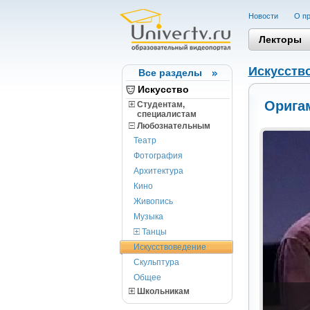
Новости
О пр
Лекторы
Искусств
Все разделы
Искусство
Орига
Студентам,
cпециалистам
Любознательным
Театр
Фотография
Архитектура
Кино
Живопись
Музыка
Танцы
Искусствоведение
Скульптура
Общее
Школьникам