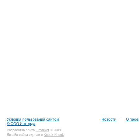
Условия пользования сайтом
Новости
|
О прое
© ООО Интерда
Разработка сайта:
i-market
© 2009
Дизайн сайта сделан в
Knock Knock