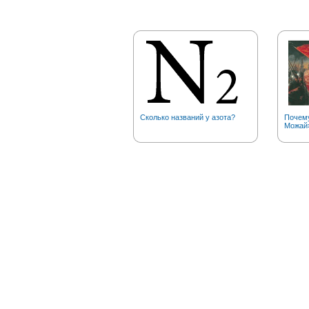
Сколько названий у азота?
Почему
Можай