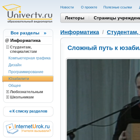
Новости
О проекте
Полезные cсылки
Лекторы
Страницы учрежден
Информатика
/
Студентам,
Все разделы
Информатика
Сложный путь к юзаби
Студентам,
cпециалистам
Компьютерная графика
Дизайн
Программирование
Юзабилити
Общее
Любознательным
Школьникам
К списку разделов