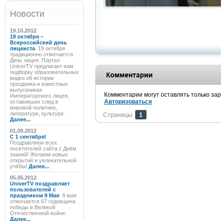
Новости
19.10.2012
19 октября –
Всероссийский день
лицеиста
19 октября
традиционно отмечается
День лицея. Портал
UniverTV предлагает вам
подборку образовательных
видео об истории
праздника и известных
выпускниках
Комментарии могут оставлять только за
Императорского лицея,
Авторизоваться
оставивших след в
мировой политике,
литературе, культуре.
Страницы:
1
Далее...
01.09.2012
C 1 сентября!
Поздравляем всех
посетителей сайта с Днём
знаний! Желаем новых
открытий и увлекательной
учёбы!
Далее...
05.05.2012
UniverTV поздравляет
пользователей с
праздником 9 Мая
9 мая
отмечается 67 годовщина
победы в Великой
Отечественной войне.
Далее...