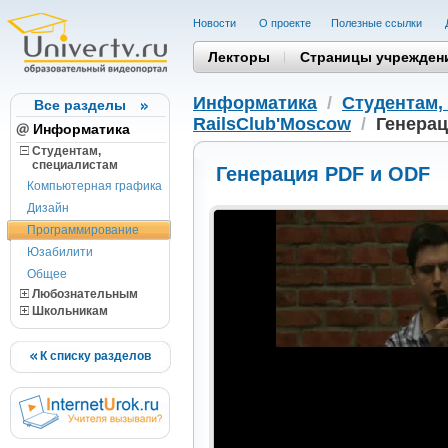
Новости
О проекте
Полезные cсылки
Лекторы
Страницы учрежден
Информатика
/
Студентам,
Все разделы
RailsClub'Moscow
/
Генерац
Информатика
Студентам,
cпециалистам
Генерация PDF и ODF
Компьютерная графика
Дизайн
Программирование
Юзабилити
Общее
Любознательным
Школьникам
К списку разделов