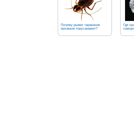
Почему рыжих тараканов
Где хр
прозвали «прусаками»?
саморо