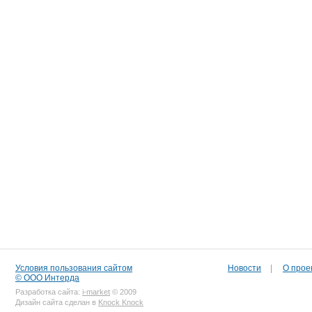
Условия пользования сайтом
Новости
|
О прое
© ООО Интерда
Разработка сайта:
i-market
© 2009
Дизайн сайта сделан в
Knock Knock