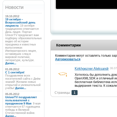
Новости
19.10.2012
19 октября –
Всероссийский день
лицеиста
19 октября
традиционно отмечается
День лицея. Портал
UniverTV предлагает вам
подборку образовательных
видео об истории
праздника и известных
выпускниках
Императорского лицея,
оставивших след в
Комментарии могут оставлять только за
мировой политике,
Авторизоваться
литературе, культуре.
Далее...
Kirkhgezner Aleksandr
06.07
01.09.2012
C 1 сентября!
Хотелось бы дополнить док
Поздравляем всех
OpenXMLSDK и отличный ин
посетителей сайта с Днём
знаний! Желаем новых
бесплатная библиотека исп
открытий и увлекательной
выдирания текста. К сожал
учёбы!
Далее...
Страницы:
1
05.05.2012
UniverTV поздравляет
пользователей с
праздником 9 Мая
9 мая
отмечается 67 годовщина
победы в Великой
Отечественной войне.
Далее...