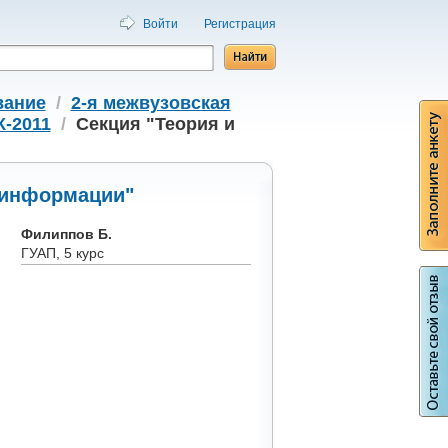
Войти
Регистрация
вание
/
2-я межвузовская
-2011
/
Секция "Теория и
 информации"
Филиппов Б.
ГУАП, 5 курс