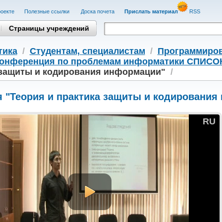
оекте
Полезные cсылки
Доска почета
Прислать материал
RSS
Страницы учреждений
тика
/
Студентам, cпециалистам
/
Программиро
конференция по проблемам информатики СПИСОК
 защиты и кодирования информации"
/
я "Теория и практика защиты и кодирования
RU