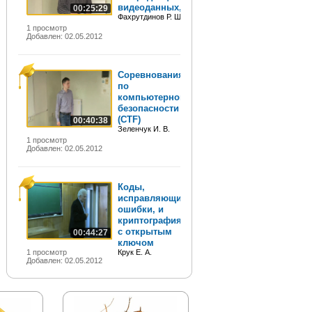
видеоданных, или...
00:25:29
Фахрутдинов Р. Ш.
1 просмотр
Добавлен: 02.05.2012
Соревнования
по
компьютерной
безопасности
(CTF)
00:40:38
Зеленчук И. В.
1 просмотр
Добавлен: 02.05.2012
Коды,
исправляющие
ошибки, и
криптография
с открытым
00:44:27
ключом
1 просмотр
Крук Е. А.
Добавлен: 02.05.2012