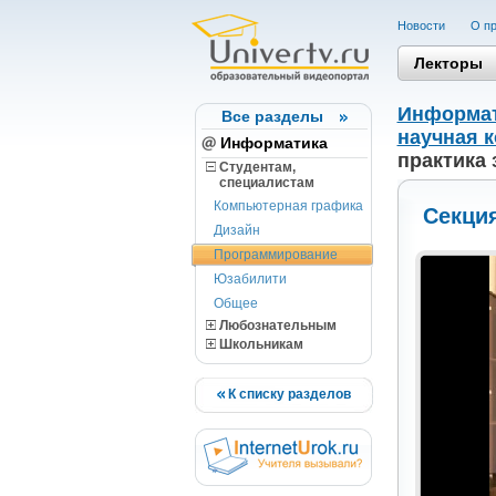
Новости
О пр
Лекторы
Информа
Все разделы
научная 
Информатика
практика
Студентам,
cпециалистам
Компьютерная графика
Секци
Дизайн
Программирование
Юзабилити
Общее
Любознательным
Школьникам
К списку разделов