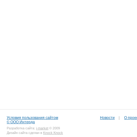
Условия пользования сайтом
Новости
|
О прое
© ООО Интерда
Разработка сайта:
i-market
© 2009
Дизайн сайта сделан в
Knock Knock