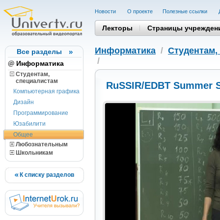
Новости
О проекте
Полезные cсылки
Лекторы
Страницы учрежден
Информатика
/
Студентам,
Все разделы
/
Информатика
Студентам,
cпециалистам
RuSSIR/EDBT Summer S
Компьютерная графика
Дизайн
Программирование
Юзабилити
Общее
Любознательным
Школьникам
К списку разделов