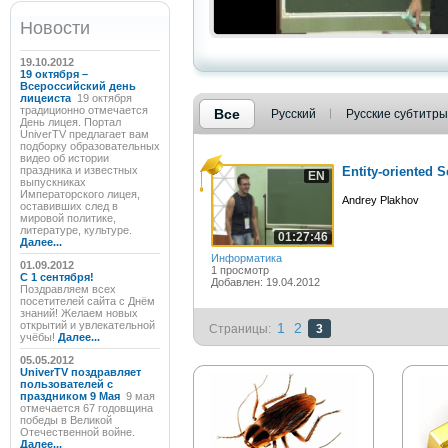
Новости
19.10.2012
19 октября –
Всероссийский день
лицеиста
19 октября
традиционно отмечается
Все
Русский
Русские субтитры
День лицея. Портал
UniverTV предлагает вам
подборку образовательных
видео об истории
праздника и известных
Entity-oriented S
EN
выпускниках
Императорского лицея,
Andrey Plakhov
оставивших след в
мировой политике,
литературе, культуре.
01:27:46
Далее...
Информатика
01.09.2012
1 просмотр
C 1 сентября!
Добавлен: 19.04.2012
Поздравляем всех
посетителей сайта с Днём
знаний! Желаем новых
открытий и увлекательной
1
2
Страницы:
3
учёбы!
Далее...
05.05.2012
UniverTV поздравляет
пользователей с
праздником 9 Мая
9 мая
отмечается 67 годовщина
победы в Великой
Отечественной войне.
Далее...