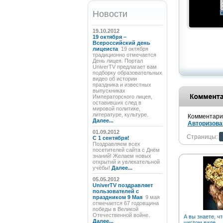
Новости
19.10.2012
19 октября –
Всероссийский день
лицеиста
19 октября
традиционно отмечается
День лицея. Портал
UniverTV предлагает вам
подборку образовательных
видео об истории
праздника и известных
выпускниках
Императорского лицея,
оставивших след в
мировой политике,
литературе, культуре.
Комментарии
Далее...
Авторизова
01.09.2012
Страницы:
C 1 сентября!
Поздравляем всех
посетителей сайта с Днём
знаний! Желаем новых
открытий и увлекательной
учёбы!
Далее...
05.05.2012
UniverTV поздравляет
пользователей с
праздником 9 Мая
9 мая
отмечается 67 годовщина
победы в Великой
Отечественной войне.
А вы знаете, чт
Далее...
чистом виде….