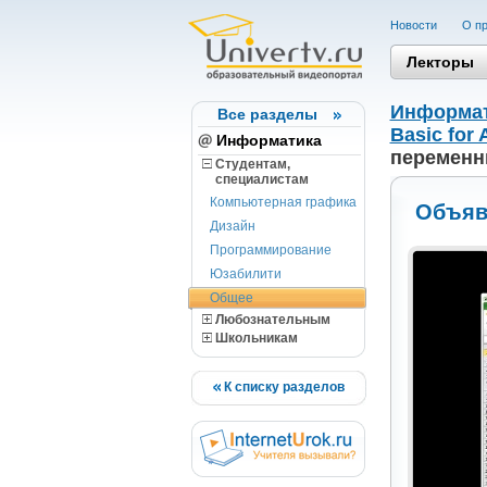
Новости
О пр
Лекторы
Информа
Все разделы
Basic for 
Информатика
переменн
Студентам,
cпециалистам
Компьютерная графика
Объяв
Дизайн
Программирование
Юзабилити
Общее
Любознательным
Школьникам
К списку разделов