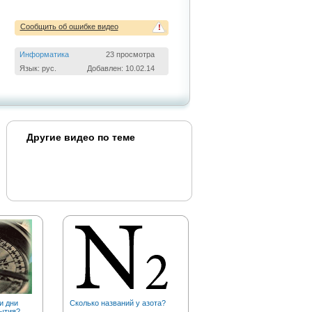
Сообщить об ошибке видео
!
Информатика
23 просмотра
Язык: рус.
Добавлен: 10.02.14
Другие видео по теме
и дни
Сколько названий у азота?
С какой скоростью
ытия?
увеличивается пустыня