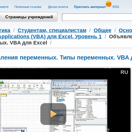
оекте
Полезные cсылки
Доска почета
Прислать материал
RSS
Страницы учреждений
тика
/
Студентам, cпециалистам
/
Общее
/
Осно
Applications (VBA) для Excel. Уровень 1
/
Объявле
ых. VBA для Excel
/
ления переменных. Типы переменных. VBA д
RU