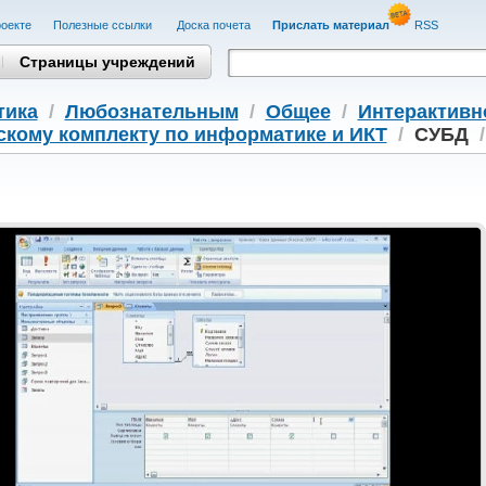
оекте
Полезные cсылки
Доска почета
Прислать материал
RSS
Страницы учреждений
тика
/
Любознательным
/
Общее
/
Интерактивн
скому комплекту по информатике и ИКТ
/
СУБД