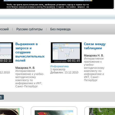
усский
Русские субтитры
Без перевода
Выражения в
Связи между
запросе и
таблицами
создание
Макарова Н. В.
вычислительных
Интерактивное
полей
00:02:11
00:01:45
приложение к
учебно-
Информатика
Макарова Н. В.
методическому
1 просмотр
Интерактивное
комплекту по
12.2010
Добавлен: 13.12.2010
приложение к учебно-
информатике и
методическому
ИКТ, Санкт-
комплекту по
Петербург
информатике и ИКТ,
Санкт-Петербург
1