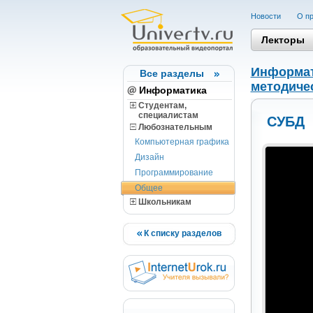
Новости
О пр
Лекторы
Информа
Все разделы
методиче
Информатика
Студентам,
cпециалистам
СУБД
Любознательным
Компьютерная графика
Дизайн
Программирование
Общее
Школьникам
К списку разделов