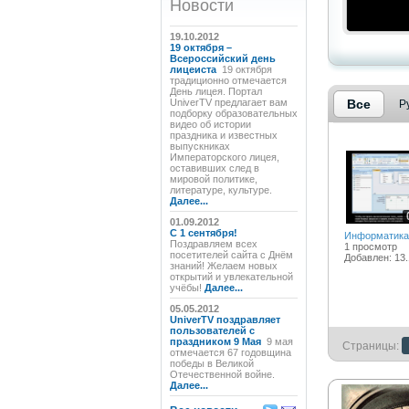
Новости
19.10.2012
19 октября –
Всероссийский день
лицеиста
19 октября
традиционно отмечается
День лицея. Портал
UniverTV предлагает вам
Все
Р
подборку образовательных
видео об истории
праздника и известных
выпускниках
Императорского лицея,
оставивших след в
мировой политике,
литературе, культуре.
Далее...
01.09.2012
C 1 сентября!
Информатика
Поздравляем всех
1 просмотр
посетителей сайта с Днём
Добавлен: 13.
знаний! Желаем новых
открытий и увлекательной
учёбы!
Далее...
05.05.2012
UniverTV поздравляет
пользователей с
праздником 9 Мая
9 мая
Страницы:
отмечается 67 годовщина
победы в Великой
Отечественной войне.
Далее...