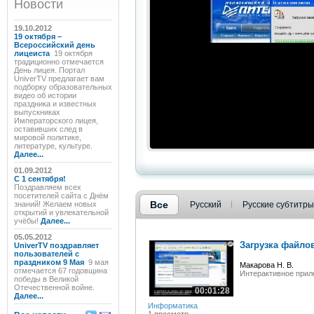
Новости
19.10.2012
19 октября –
Всероссийский день
лицеиста
19 октября
традиционно отмечается
День лицея. Портал
UniverTV предлагает вам
подборку образовательных
видео об истории
праздника и известных
выпускниках
Императорского лицея,
оставивших след в
мировой политике,
литературе, культуре.
Далее...
01.09.2012
C 1 сентября!
Поздравляем всех
посетителей сайта с Днём
Все
знаний! Желаем новых
Русский
Русские субтитры
открытий и увлекательной
учёбы!
Далее...
05.05.2012
Загрузка файло
UniverTV поздравляет
пользователей с
праздником 9 Мая
9 мая
Макарова Н. В.
отмечается 67 годовщина
Интерактивное прил
победы в Великой
Отечественной войне.
00:01:28
Далее...
Информатика