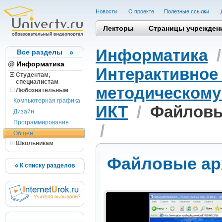
Новости
О проекте
Полезные cсылки
Лекторы
Страницы учрежден
Информатика
Все разделы
Информатика
Интерактивное 
Студентам,
cпециалистам
методическому
Любознательным
Компьютерная графика
ИКТ
/
Файловые
Дизайн
Программирование
/
Общее
Школьникам
Файловые арх
К списку разделов