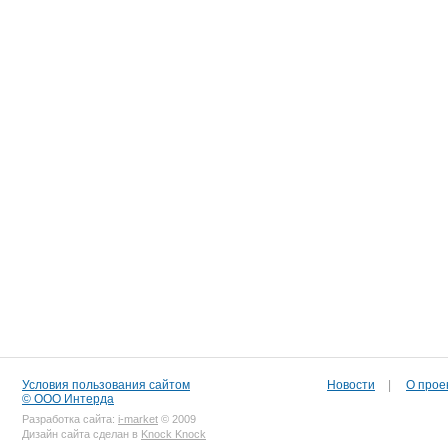
Условия пользования сайтом
Новости
|
О прое
© ООО Интерда
Разработка сайта:
i-market
© 2009
Дизайн сайта сделан в
Knock Knock