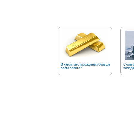
В каком месторождении больше
Скольк
всего золота?
холода