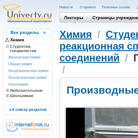
Новости
О проекте
Полезные cсылки
Лекторы
Страницы учрежден
Химия
/
Студе
Все разделы
Химия
реакционная с
Студентам,
cпециалистам
соединений
/
Физическая химия
Общая химия
/
Неорганическая химия
Аналитическая химия
Нанохимия
Производные
Любознательным
Школьникам
К списку разделов