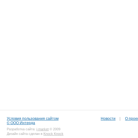
Условия пользования сайтом
Новости
|
О прое
© ООО Интерда
Разработка сайта:
i-market
© 2009
Дизайн сайта сделан в
Knock Knock