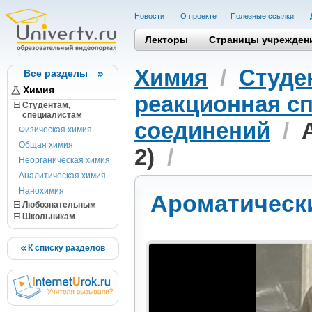
Новости
О проекте
Полезные cсылки
Лекторы
Страницы учрежден
Химия
/
Студе
Все разделы
Химия
реакционная с
Студентам,
cпециалистам
соединений
/
Физическая химия
Общая химия
2)
/
Неорганическая химия
Аналитическая химия
Нанохимия
Ароматически
Любознательным
Школьникам
К списку разделов