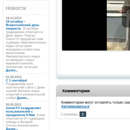
Новости
19.10.2012
19 октября –
Всероссийский день
лицеиста
19 октября
традиционно отмечается
День лицея. Портал
UniverTV предлагает вам
подборку образовательных
видео об истории
праздника и известных
выпускниках
Императорского лицея,
оставивших след в
мировой политике,
литературе, культуре.
Далее...
01.09.2012
C 1 сентября!
Поздравляем всех
посетителей сайта с Днём
знаний! Желаем новых
открытий и увлекательной
учёбы!
Далее...
Комментарии могут оставлять только за
05.05.2012
Авторизоваться
UniverTV поздравляет
пользователей с
Страницы:
1
праздником 9 Мая
9 мая
отмечается 67 годовщина
победы в Великой
Отечественной войне.
Далее...