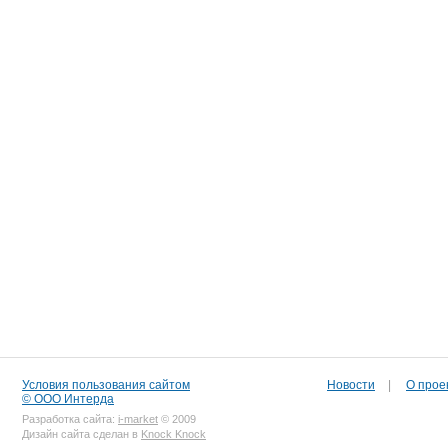
Условия пользования сайтом
Новости
|
О прое
© ООО Интерда
Разработка сайта:
i-market
© 2009
Дизайн сайта сделан в
Knock Knock