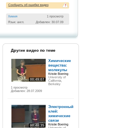
Сообщить об ошибке видео
!
Химия
1 просмотр
Язык: англ.
Добавлен: 30.07.09
Другие видео по теме
Химические
вещества:
молекулы
Kristie Boering
University of
00:49:07
California,
Berkeley
1 просмотр
Добавлен: 28.07.2009
Электронный
клей:
химические
связи
Kristie Boering
00:48:35
University of