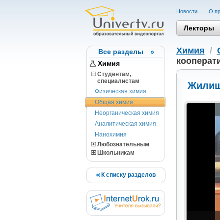
Новости
О пр
Лекторы
Химия
/
Все разделы
кооперат
Химия
Студентам,
cпециалистам
Жилищ
Физическая химия
Общая химия
Неорганическая химия
Аналитическая химия
Нанохимия
Любознательным
Школьникам
К списку разделов