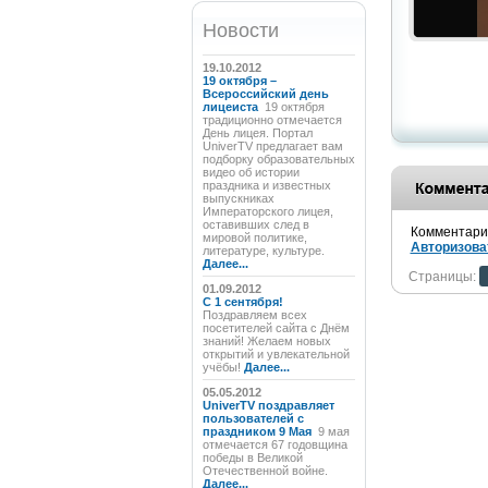
Новости
19.10.2012
19 октября –
Всероссийский день
лицеиста
19 октября
традиционно отмечается
День лицея. Портал
UniverTV предлагает вам
подборку образовательных
видео об истории
праздника и известных
выпускниках
Императорского лицея,
оставивших след в
Комментарии
мировой политике,
Авторизова
литературе, культуре.
Далее...
Страницы:
01.09.2012
C 1 сентября!
Поздравляем всех
посетителей сайта с Днём
знаний! Желаем новых
открытий и увлекательной
учёбы!
Далее...
05.05.2012
UniverTV поздравляет
пользователей с
праздником 9 Мая
9 мая
отмечается 67 годовщина
победы в Великой
Отечественной войне.
Далее...