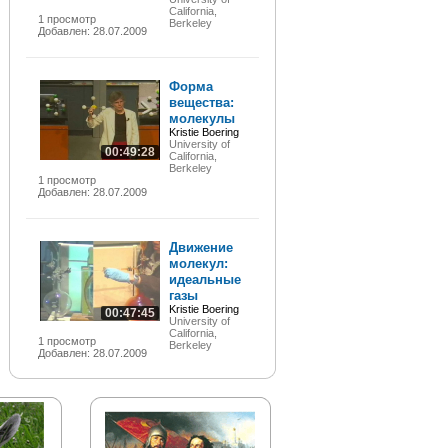
California,
1 просмотр
Berkeley
Добавлен: 28.07.2009
Форма
вещества:
молекулы
Kristie Boering
University of
00:49:28
California,
Berkeley
1 просмотр
Добавлен: 28.07.2009
Движение
молекул:
идеальные
газы
Kristie Boering
00:47:45
University of
California,
1 просмотр
Berkeley
Добавлен: 28.07.2009