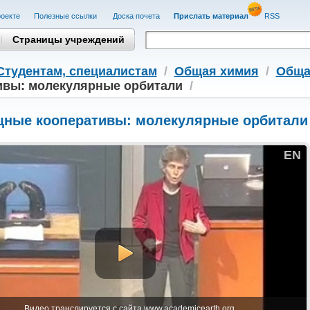
оекте
Полезные cсылки
Доска почета
Прислать материал
RSS
Страницы учреждений
Студентам, cпециалистам
/
Общая химия
/
Обща
ивы: молекулярные орбитали
/
ные кооперативы: молекулярные орбитали
EN
Видео транслируется с сайта www.academicearth.org