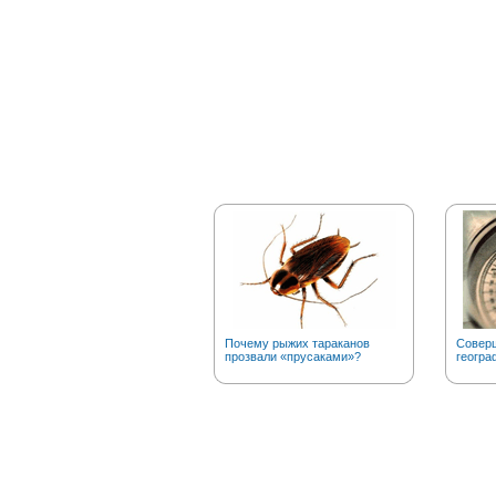
Почему рыжих тараканов
Соверш
прозвали «прусаками»?
геогра