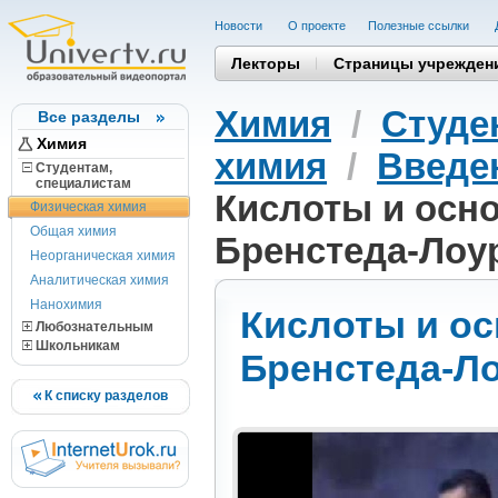
Новости
О проекте
Полезные cсылки
Лекторы
Страницы учрежден
Химия
/
Студе
Все разделы
Химия
химия
/
Введе
Студентам,
cпециалистам
Кислоты и осно
Физическая химия
Общая химия
Бренстеда-Лоур
Неорганическая химия
Аналитическая химия
Нанохимия
Кислоты и ос
Любознательным
Школьникам
Бренстеда-Ло
К списку разделов