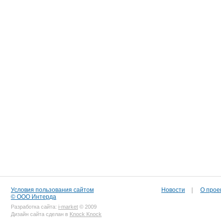
Условия пользования сайтом
Новости
|
О прое
© ООО Интерда
Разработка сайта:
i-market
© 2009
Дизайн сайта сделан в
Knock Knock