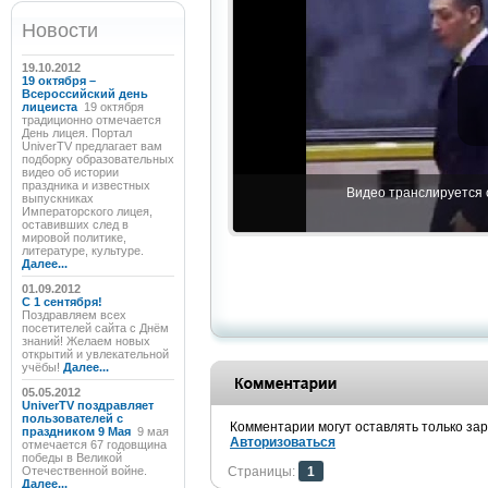
Новости
19.10.2012
19 октября –
Всероссийский день
лицеиста
19 октября
традиционно отмечается
День лицея. Портал
UniverTV предлагает вам
подборку образовательных
видео об истории
праздника и известных
Видео транслируется с
выпускниках
Императорского лицея,
оставивших след в
мировой политике,
литературе, культуре.
Далее...
01.09.2012
C 1 сентября!
Поздравляем всех
посетителей сайта с Днём
знаний! Желаем новых
открытий и увлекательной
учёбы!
Далее...
05.05.2012
UniverTV поздравляет
пользователей с
Комментарии могут оставлять только за
праздником 9 Мая
9 мая
Авторизоваться
отмечается 67 годовщина
победы в Великой
Отечественной войне.
Страницы:
1
Далее...