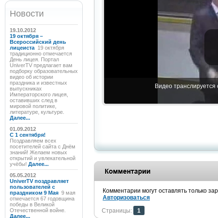
Новости
19.10.2012
19 октября –
Всероссийский день
лицеиста
19 октября
традиционно отмечается
День лицея. Портал
UniverTV предлагает вам
подборку образовательных
видео об истории
праздника и известных
Видео транслируется с
выпускниках
Императорского лицея,
оставивших след в
мировой политике,
литературе, культуре.
Далее...
01.09.2012
C 1 сентября!
Поздравляем всех
посетителей сайта с Днём
знаний! Желаем новых
открытий и увлекательной
учёбы!
Далее...
05.05.2012
UniverTV поздравляет
пользователей с
Комментарии могут оставлять только за
праздником 9 Мая
9 мая
Авторизоваться
отмечается 67 годовщина
победы в Великой
Отечественной войне.
Страницы:
1
Далее...