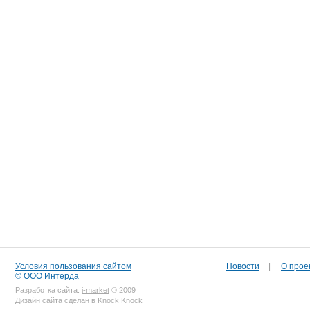
Условия пользования сайтом
Новости
|
О прое
© ООО Интерда
Разработка сайта:
i-market
© 2009
Дизайн сайта сделан в
Knock Knock