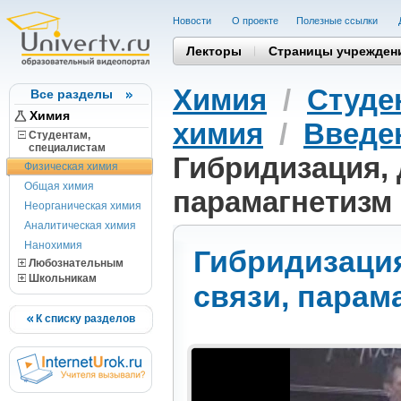
Новости
О проекте
Полезные cсылки
Лекторы
Страницы учрежден
Химия
/
Студе
Все разделы
Химия
химия
/
Введе
Студентам,
cпециалистам
Гибридизация, 
Физическая химия
Общая химия
парамагнетизм
Неорганическая химия
Аналитическая химия
Нанохимия
Гибридизация
Любознательным
Школьникам
связи, парам
К списку разделов