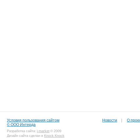
Условия пользования сайтом
Новости
|
О прое
© ООО Интерда
Разработка сайта:
i-market
© 2009
Дизайн сайта сделан в
Knock Knock