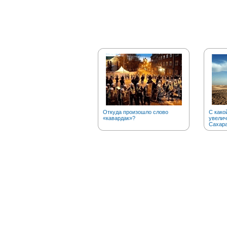
Откуда произошло слово
С како
«кавардак»?
увелич
Сахар