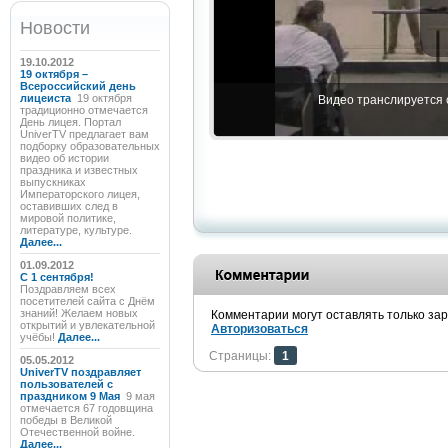
Новости
19.10.2012
19 октября –
Всероссийский день
лицеиста
19 октября
Видео транслируется с
традиционно отмечается
День лицея. Портал
UniverTV предлагает вам
подборку образовательных
видео об истории
праздника и известных
выпускниках
Императорского лицея,
оставивших след в
мировой политике,
литературе, культуре.
Далее...
01.09.2012
C 1 сентября!
Поздравляем всех
посетителей сайта с Днём
знаний! Желаем новых
Комментарии могут оставлять только за
открытий и увлекательной
Авторизоваться
учёбы!
Далее...
Страницы:
1
05.05.2012
UniverTV поздравляет
пользователей с
праздником 9 Мая
9 мая
отмечается 67 годовщина
победы в Великой
Отечественной войне.
Далее...