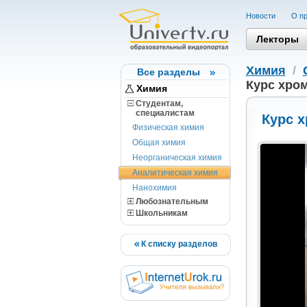
Новости
О пр
Лекторы
Химия
/
Все разделы
Курс хром
Химия
Студентам,
cпециалистам
Курс х
Физическая химия
Общая химия
Неорганическая химия
Аналитическая химия
Нанохимия
Любознательным
Школьникам
К списку разделов