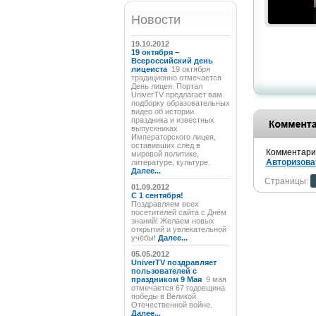
Новости
19.10.2012
19 октября –
Всероссийский день
лицеиста
19 октября
традиционно отмечается
День лицея. Портал
UniverTV предлагает вам
подборку образовательных
видео об истории
праздника и известных
выпускниках
Императорского лицея,
оставивших след в
Комментарии
мировой политике,
Авторизова
литературе, культуре.
Далее...
Страницы:
01.09.2012
C 1 сентября!
Поздравляем всех
посетителей сайта с Днём
знаний! Желаем новых
открытий и увлекательной
учёбы!
Далее...
05.05.2012
UniverTV поздравляет
пользователей с
праздником 9 Мая
9 мая
отмечается 67 годовщина
победы в Великой
Отечественной войне.
Далее...