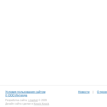
Условия пользования сайтом
Новости
|
О прое
© ООО Интерда
Разработка сайта:
i-market
© 2009
Дизайн сайта сделан в
Knock Knock