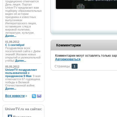
традиционно отмечается
День лицея. Портал
UniverTV предлагает вам
подборку образовательных
видео об истории
праздника и известных
выпускниках
Императорского лицея,
оставивших след в
мировой политике,
литературе, культуре.
Далее...
01.09.2012
C 1 сентября!
Поздравляем всех
посетителей сайта с Днём
знаний! Желаем новых
Комментарии могут оставлять только за
открытий и увлекательной
Авторизоваться
учёбы!
Далее...
Страницы:
1
05.05.2012
UniverTV поздравляет
пользователей с
праздником 9 Мая
9 мая
отмечается 67 годовщина
победы в Великой
Отечественной войне.
Далее...
Все новости
»
UniverTV.ru на сайтах: