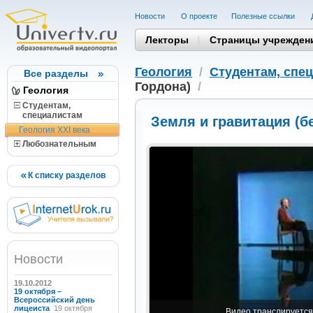
Новости
О проекте
Полезные cсылки
Лекторы
Страницы учрежден
Геология
/
Студентам, cпе
Все разделы
Гордона)
/
Геология
Студентам,
cпециалистам
Земля и гравитация (б
Геология XXI века
Любознательным
К списку разделов
Новости
19.10.2012
19 октября –
Всероссийский день
лицеиста
19 октября
Видео транслируется 