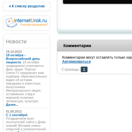
К списку разделов
Новости
19.10.2012
19 октября –
Комментарии могут оставлять только за
Всероссийский день
Авторизоваться
лицеиста
19 октября
традиционно отмечается
День лицея. Портал
Страницы:
1
UniverTV предлагает вам
подборку образовательных
видео об истории
праздника и известных
выпускниках
Императорского лицея,
оставивших след в
мировой политике,
литературе, культуре.
Далее...
01.09.2012
C 1 сентября!
Поздравляем всех
посетителей сайта с Днём
знаний! Желаем новых
открытий и увлекательной