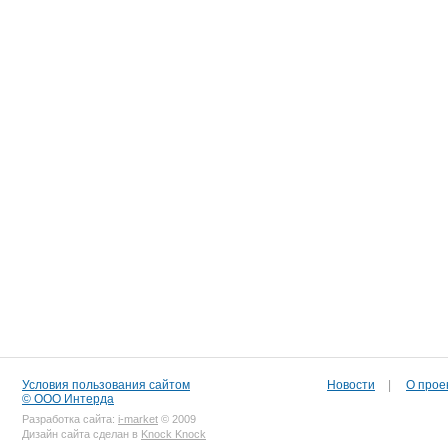
Условия пользования сайтом
Новости
|
О прое
© ООО Интерда
Разработка сайта:
i-market
© 2009
Дизайн сайта сделан в
Knock Knock