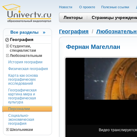
Новости
О проекте
Полезные cсылки
Лекторы
Страницы учрежден
География
/
Любознатель
Все разделы
География
Фернан Магеллан
Студентам,
cпециалистам
Любознательным
История географии
Физическая география
Карта как основа
географических
исследований
Географическая
картина мира и
географическая
культура
Персоналии
Социально-
экономическая
география
Школьникам
Видео транслируется 