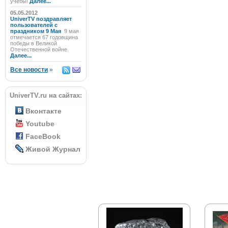
учёбы!
Далее...
05.05.2012
UniverTV поздравляет
пользователей с
праздником 9 Мая
9 мая
отмечается 67 годовщина
победы в Великой
Отечественной войне.
Далее...
Все новости
»
UniverTV.ru на сайтах:
Вконтакте
Youtube
FaceBook
Живой Журнал