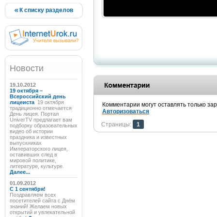
К списку разделов
Новости
19.10.2012
19 октября –
Всероссийский день
лицеиста
19 октября
Комментарии могут оставлять только за
традиционно отмечается
Авторизоваться
День лицея. Портал
UniverTV предлагает вам
Страницы:
1
подборку образовательных
видео об истории
праздника и известных
выпускниках
Императорского лицея,
оставивших след в
мировой политике,
литературе, культуре.
Далее...
01.09.2012
C 1 сентября!
Поздравляем всех
посетителей сайта с Днём
знаний! Желаем новых
открытий и увлекательной