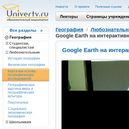
Новости
О проекте
Полезные cсылки
Лекторы
Страницы учрежден
География
/
Любознатель
Все разделы
Google Earth на интерактив
География
Студентам,
cпециалистам
Google Earth на интер
Любознательным
История географии
Физическая география
Карта как основа
географических
исследований
Географическая
картина мира и
географическая
культура
Персоналии
Социально-
экономическая
география
Школьникам