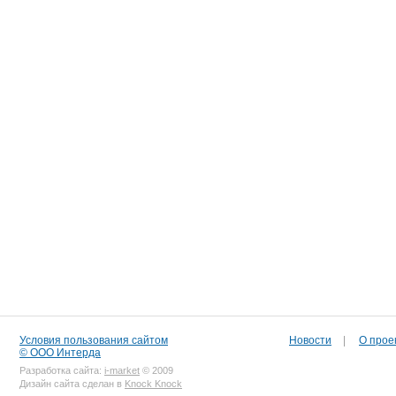
Условия пользования сайтом
Новости
|
О прое
© ООО Интерда
Разработка сайта:
i-market
© 2009
Дизайн сайта сделан в
Knock Knock