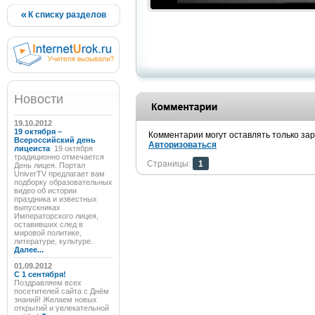
К списку разделов
Новости
19.10.2012
19 октября –
Комментарии могут оставлять только за
Всероссийский день
Авторизоваться
лицеиста
19 октября
традиционно отмечается
Страницы:
1
День лицея. Портал
UniverTV предлагает вам
подборку образовательных
видео об истории
праздника и известных
выпускниках
Императорского лицея,
оставивших след в
мировой политике,
литературе, культуре.
Далее...
01.09.2012
C 1 сентября!
Поздравляем всех
посетителей сайта с Днём
знаний! Желаем новых
открытий и увлекательной