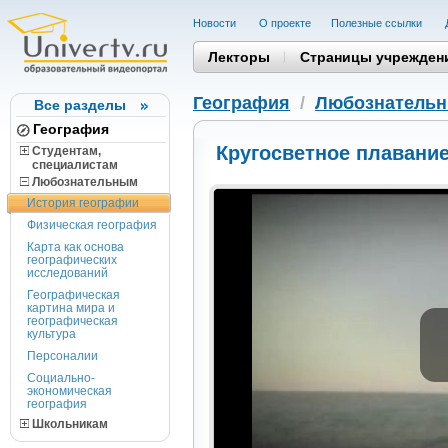
Новости
О проекте
Полезные cсылки
Лекторы
Страницы учрежден
География
/
Любознатель
Все разделы
География
Кругосветное плавание
Студентам,
cпециалистам
Любознательным
История географии
Физическая география
Карта как основа
географических
исследований
Географическая
картина мира и
географическая
культура
Персоналии
Социально-
экономическая
география
Школьникам