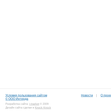
Условия пользования сайтом
Новости
|
О прое
© ООО Интерда
Разработка сайта:
i-market
© 2009
Дизайн сайта сделан в
Knock Knock