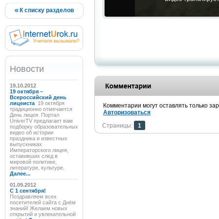
К списку разделов
Новости
19.10.2012
19 октября –
Всероссийский день
лицеиста
19 октября
Комментарии могут оставлять только за
традиционно отмечается
Авторизоваться
День лицея. Портал
UniverTV предлагает вам
Страницы:
1
подборку образовательных
видео об истории
праздника и известных
выпускниках
Императорского лицея,
оставивших след в
мировой политике,
литературе, культуре.
Далее...
01.09.2012
C 1 сентября!
Поздравляем всех
посетителей сайта с Днём
знаний! Желаем новых
открытий и увлекательной