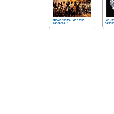
Откуда произошло слово
Где хр
«кавардак»?
саморо