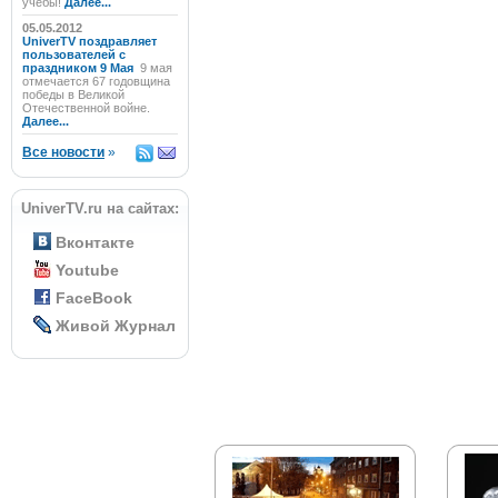
учёбы!
Далее...
05.05.2012
UniverTV поздравляет
пользователей с
праздником 9 Мая
9 мая
отмечается 67 годовщина
победы в Великой
Отечественной войне.
Далее...
Все новости
»
UniverTV.ru на сайтах:
Вконтакте
Youtube
FaceBook
Живой Журнал