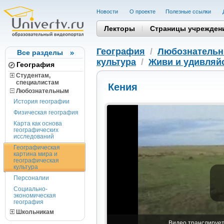
Новости
О проекте
Полезные cсылки
Лекторы
Страницы учрежден
География
/
Любознатель
Все разделы
культура
/
Живи и удивляй
География
Студентам,
cпециалистам
Кения
Любознательным
История географии
Физическая география
Карта как основа
географических
исследований
Географическая
картина мира и
географическая
культура
Персоналии
Социально-
экономическая
география
Школьникам
Видео транслируетс