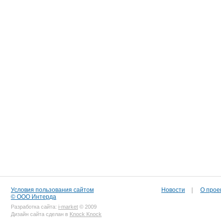
Условия пользования сайтом
Новости
|
О прое
© ООО Интерда
Разработка сайта:
i-market
© 2009
Дизайн сайта сделан в
Knock Knock