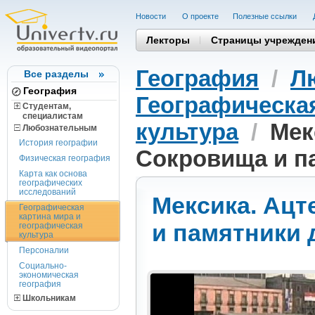
Новости
О проекте
Полезные cсылки
Лекторы
Страницы учрежден
География
/
Л
Все разделы
География
Географическая
Студентам,
cпециалистам
культура
/
Мек
Любознательным
История географии
Сокровища и п
Физическая география
Карта как основа
географических
исследований
Мексика. Ацт
Географическая
картина мира и
и памятники 
географическая
культура
Персоналии
Социально-
экономическая
география
Школьникам