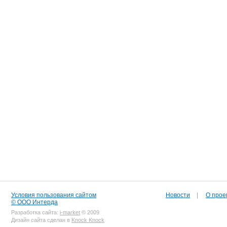
Условия пользования сайтом
Новости
|
О прое
© ООО Интерда
Разработка сайта:
i-market
© 2009
Дизайн сайта сделан в
Knock Knock