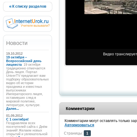
К списку разделов
Новости
19.10.2012
Видео транслируетс
19 октября –
Всероссийский день
лицеиста
19 октября
традиционно отмечается
День лицея. Портал
UniverTV предлагает вам
подборку образовательных
видео об истории
праздника и известных
выпускниках
Императорского лицея,
оставивших след в
мировой политике,
литературе, культуре.
Далее...
01.09.2012
C 1 сентября!
Комментарии могут оставлять только за
Поздравляем всех
Авторизоваться
посетителей сайта с Днём
знаний! Желаем новых
Страницы:
1
открытий и увлекательной