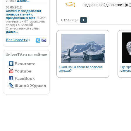
учёбы!
Далее...
видео не найдено стоит (((((
05.05.2012
UniverTV поздравляет
пользователей с
праздником 9 Мая
9 мая
Страницы:
1
отмечается 67 годовщина
победы в Великой
Отечественной войне.
Далее...
Все новости
»
UniverTV.ru на сайтах:
Вконтакте
Сколько на планете полюсов
Где хр
Youtube
холода?
саморо
FaceBook
Живой Журнал