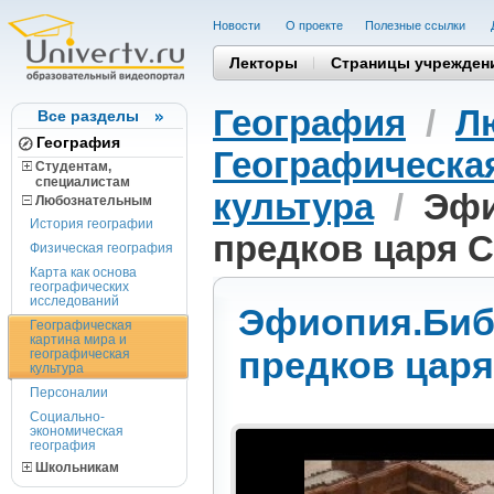
Новости
О проекте
Полезные cсылки
Лекторы
Страницы учрежден
География
/
Л
Все разделы
География
Географическая
Студентам,
cпециалистам
культура
/
Эфи
Любознательным
История географии
предков царя 
Физическая география
Карта как основа
географических
исследований
Эфиопия.Биб
Географическая
картина мира и
предков цар
географическая
культура
Персоналии
Социально-
экономическая
география
Школьникам