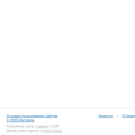
Условия пользования сайтом
Новости
|
О прое
© ООО Интерда
Разработка сайта:
i-market
© 2009
Дизайн сайта сделан в
Knock Knock