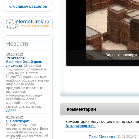
К списку разделов
Новости
19.10.2012
Видео транслирует
19 октября –
Всероссийский день
лицеиста
19 октября
традиционно отмечается
День лицея. Портал
UniverTV предлагает вам
подборку образовательных
видео об истории
праздника и известных
выпускниках
Императорского лицея,
оставивших след в
мировой политике,
литературе, культуре.
Далее...
01.09.2012
C 1 сентября!
Комментарии могут оставлять только за
Поздравляем всех
Авторизоваться
посетителей сайта с Днём
знаний! Желаем новых
открытий и увлекательной
Раги Махаела
31.01.2016 14