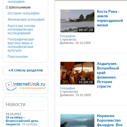
география
Школьникам
Коста Рика -
История географии
земля
Физическая география
первозданной
жизни
Карта как основа
географических
00:47:29
исследований
География
Географическая
1 просмотр
картина мира и
Добавлен: 20.10.2009
географическая
культура
Персоналии
Андалузия.
Волшебный
К списку разделов
край
фламенко.
История
01:28:16
страсти
География
2 просмотра
Добавлен: 19.10.2009
Новости
19.10.2012
Норвегия.
19 октября –
Королевство
Всероссийский день
лицеиста
19 октября
фьордов. Все