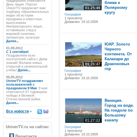
традиционно отмечается
ближе к
День лицея. Портал
Полярному
01:25:49
UniverTV предлагает вам
подборку образовательных
кругу
География
видео об истории
1 просмотр
праздника и известных
Добавлен: 19.10.2009
выпускниках
Императорского лицея,
оставивших след в
мировой политике,
литературе, культуре.
Далее...
ЮАР. Золото
01.09.2012
Черного
C 1 сентября!
континета. От
Поздравляем всех
Калахари до
посетителей сайта с Днём
знаний! Желаем новых
Драконовых
01:26:47
открытий и увлекательной
гор
учёбы!
Далее...
География
1 просмотр
05.05.2012
Добавлен: 19.10.2009
UniverTV поздравляет
пользователей с
праздником 9 Мая
9 мая
отмечается 67 годовщина
победы в Великой
Отечественной войне.
Венеция.
Далее...
Город на воде.
На гондоле по
Все новости
»
Большому
каналу
01:27:22
UniverTV.ru на сайтах:
География
1 просмотр
Добавлен: 19.10.2009
Вконтакте