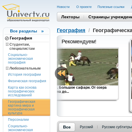
Новости
О проекте
Полезные cсылки
Лекторы
Страницы учрежден
География
/
Географическа
Все разделы
География
Рекомендуем!
Студентам,
cпециалистам
Социально-
экономическая
география
Любознательным
История географии
Физическая география
Карта как основа
Кения. Большое сафари. От озера
географических
Туркана до...
исследований
Географическая
картина мира и
географическая
культура
Персоналии
Социально-
Все
Русский
Русские субтитры
экономическая