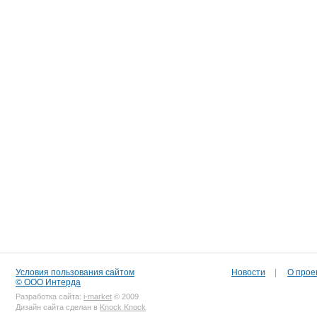
Условия пользования сайтом
Новости
|
О прое
© ООО Интерда
Разработка сайта:
i-market
© 2009
Дизайн сайта сделан в
Knock Knock