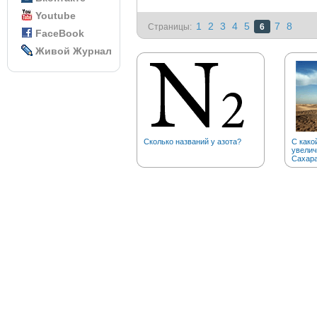
Youtube
1
2
3
4
5
7
8
Страницы:
6
FaceBook
Живой Журнал
Сколько названий у азота?
С како
увелич
Сахар