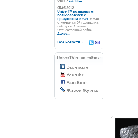
учёбы!
Далее...
05.05.2012
UniverTV поздравляет
пользователей с
праздником 9 Мая
9 мая
отмечается 67 годовщина
победы в Великой
Отечественной войне.
Далее...
Все новости
»
UniverTV.ru на сайтах:
Вконтакте
Youtube
FaceBook
Живой Журнал