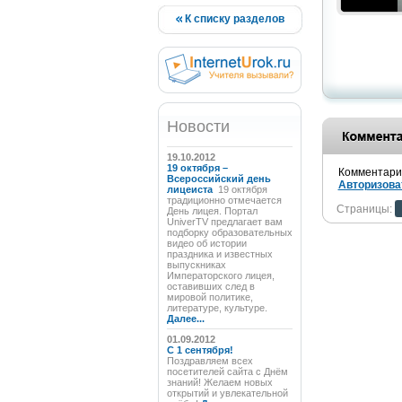
К списку разделов
Новости
19.10.2012
19 октября –
Комментарии
Всероссийский день
Авторизова
лицеиста
19 октября
традиционно отмечается
Страницы:
День лицея. Портал
UniverTV предлагает вам
подборку образовательных
видео об истории
праздника и известных
выпускниках
Императорского лицея,
оставивших след в
мировой политике,
литературе, культуре.
Далее...
01.09.2012
C 1 сентября!
Поздравляем всех
посетителей сайта с Днём
знаний! Желаем новых
открытий и увлекательной