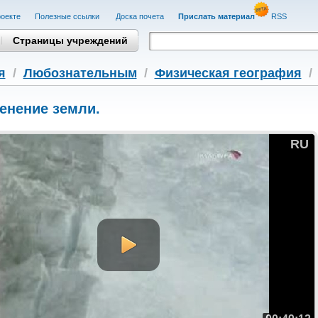
оекте
Полезные cсылки
Доска почета
Прислать материал
RSS
Страницы учреждений
я
/
Любознательным
/
Физическая география
енение земли.
RU