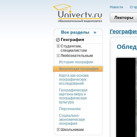
Новости
О пр
Лекторы
Географи
Все разделы
География
Облед
Студентам,
cпециалистам
Любознательным
История географии
Физическая география
Карта как основа
географических
исследований
Географическая
картина мира и
географическая
культура
Персоналии
Социально-
экономическая
география
Школьникам